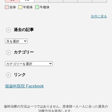
全休
午前休
午後休
当月に戻る
過去の記事
過
去
の
カテゴリー
記
事
カ
テ
ゴ
リンク
リ
ー
堀歯科医院 Facebook
歯科治療の方法は一つではありません。患者様一人一人に合った最良の
治療方法を提供します。