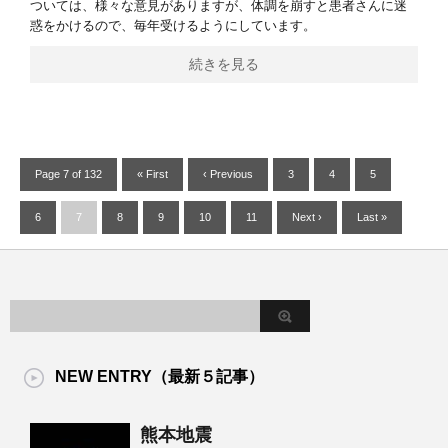
ついては、様々な意見がありますが、体調を崩すと患者さんに迷
惑をかけるので、毎年受けるようにしています。
続きを見る
Page 7 of 132
« First
‹ Previous
3
4
5
6
7
8
9
10
11
Next ›
Last »
NEW ENTRY（最新５記事）
熊本地震