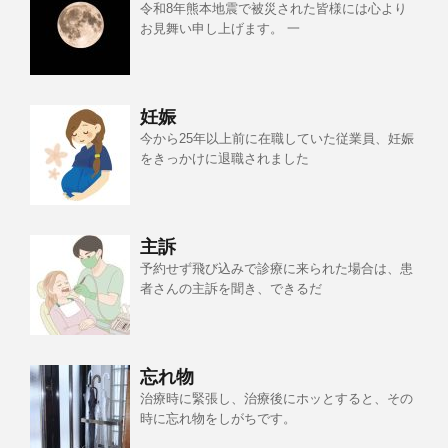
令和8年熊本地震で被災された皆様には心より
お見舞い申し上げます。 一
妊娠
今から25年以上前に在職していた従業員、妊娠
をきっかけに退職されました
主訴
予約せず飛び込みで診療に来られた場合は、患
者さんの主訴を聞き、できるだ
忘れ物
治療時に緊張し、治療後にホッとすると、その
時に忘れ物をしがちです。