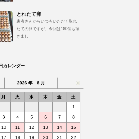
とれたて卵
患者さんからいつもいただく取れ
たての卵ですが、今回は180個も頂
きまし
日カレンダー
2026 年 8 月
月
火
水
木
金
土
1
3
4
5
6
7
8
10
11
12
13
14
15
17
18
19
20
21
22