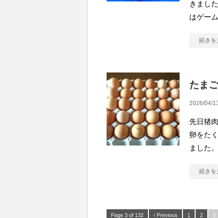
きました
はゲー
続きを
たま
2026/04/1
先日猪
卵をたく
ました
続きを
Page 3 of 132
‹ Previous
1
2
3