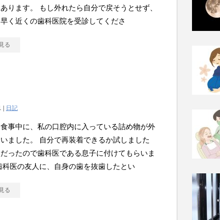
あります。 もし外れたら自分で戻そうとせず、
く早く近くの歯科医院を受診してくださ
見る
1 |
日記
も食事中に、私の口腔内に入っている詰め物が外
いました。 自分で再装着できるか試しました
理だったので歯科医である息子に付けてもらいま
歯科医の友人に、自身の歯を抜歯したとい
見る