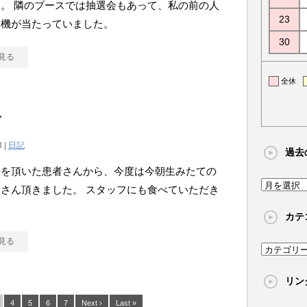
。 隣のブースでは抽選会もあって、私の前の人
23
ム機が当たっていました。
30
見る
全休
ご
3 |
日記
過去
肉を頂いた患者さんから、今度は今朝生みたての
過
さん頂きました。 スタッフにも食べていただき
去
。
カテ
の
記
見る
カ
事
テ
リン
ゴ
リ
4
5
6
7
Next ›
Last »