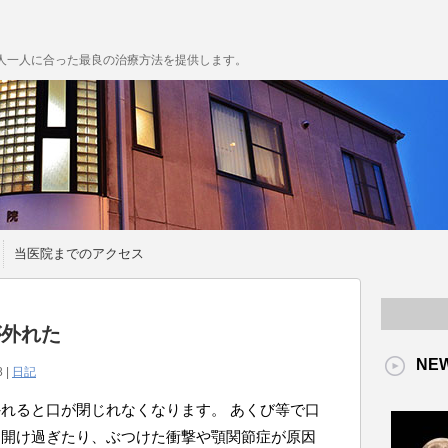
人一人に合った最良の治療方法を提供します。
当医院までのアクセス
が外れた
NE
8 |
日記
れると口が閉じれなくなります。 あくび等で口
く開け過ぎたり、ぶつけた衝撃や顎関節症が原因