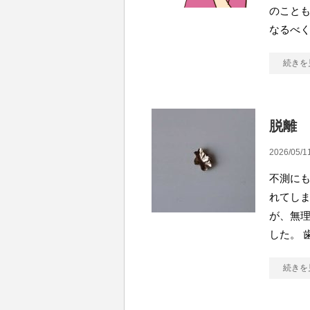
のことも
なるべ
続きを
脱離
2026/05/1
不測に
れてしま
が、無
した。 
続きを