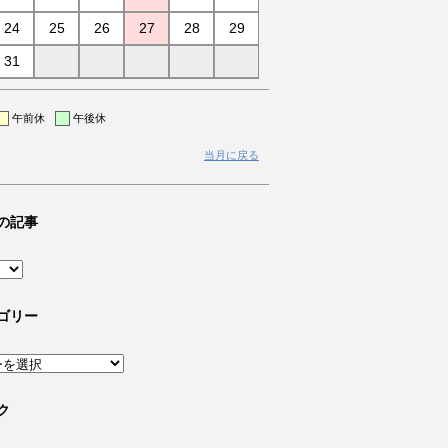
24
25
26
27
28
29
31
午前休
午後休
当月に戻る
の記事
ゴリー
ク