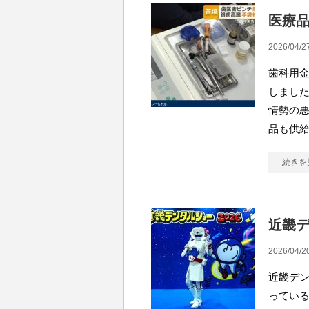
医療
2026/04/2
歯科用
しました
情勢の
品も供給
続きを
近畿
2026/04/2
近畿デ
ってい