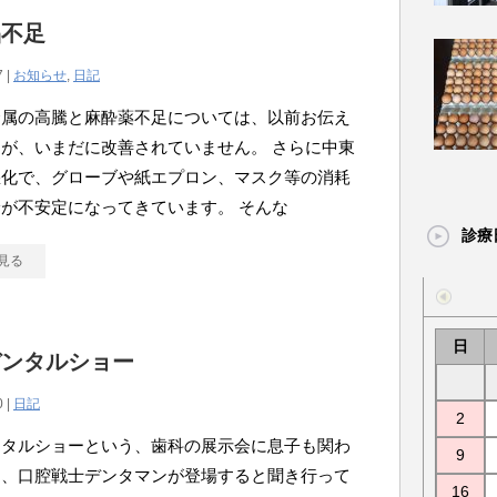
品不足
7 |
お知らせ
,
日記
金属の高騰と麻酔薬不足については、以前お伝え
が、いまだに改善されていません。 さらに中東
悪化で、グローブや紙エプロン、マスク等の消耗
が不安定になってきています。 そんな
診療
見る
日
デンタルショー
0 |
日記
2
ンタルショーという、歯科の展示会に息子も関わ
9
る、口腔戦士デンタマンが登場すると聞き行って
16