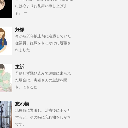
には心よりお見舞い申し上げま
す。 一
妊娠
今から25年以上前に在職していた
従業員、妊娠をきっかけに退職さ
れました
主訴
予約せず飛び込みで診療に来られ
た場合は、患者さんの主訴を聞
き、できるだ
忘れ物
治療時に緊張し、治療後にホッと
すると、その時に忘れ物をしがち
です。