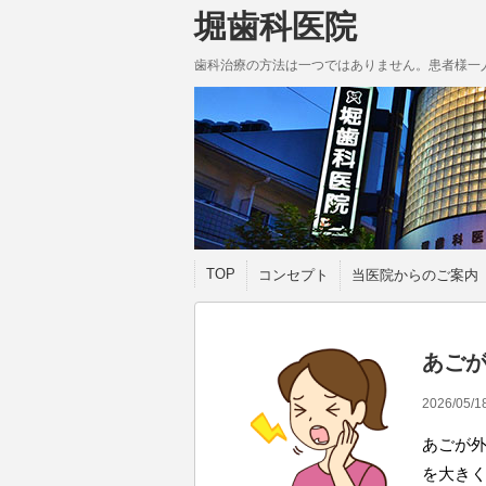
堀歯科医院
歯科治療の方法は一つではありません。患者様一
TOP
コンセプト
当医院からのご案内
あご
2026/05/1
あごが外
を大き