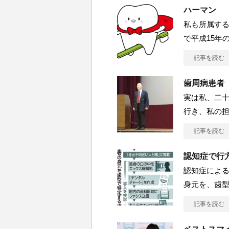
ハーマン
私も所属す
で平成15年
記事を読む
歯周病患者
実は私、二十
行き、私の
記事を読む
認知症で行
認知症によ
身元を、歯
記事を読む