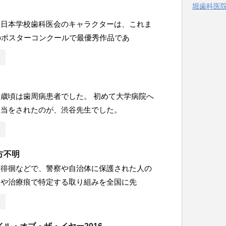
堀歯科医院 
ー
る日本学校歯科医会のキャラクターは、これま
のポスターコンクールで最優秀作品であ
歳頃は歯周病患者でした。 初めて大学病院へ
担当をされたのが、渋谷先生でした。
方不明
る徘徊などで、警察や自治体に保護された人の
型や治療痕で特定する取り組みを全国に先