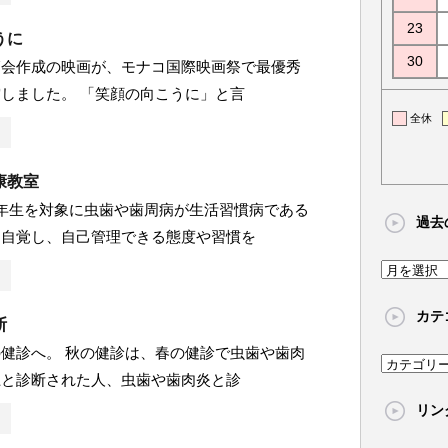
23
うに
30
師会作成の映画が、モナコ国際映画祭で最優秀
しました。 「笑顔の向こうに」と言
全休
康教室
年生を対象に虫歯や歯周病が生活習慣病である
過去
を自覚し、自己管理できる態度や習慣を
過
去
カテ
の
断
記
健診へ。 秋の健診は、春の健診で虫歯や歯肉
カ
事
上と診断された人、虫歯や歯肉炎と診
テ
リン
ゴ
リ