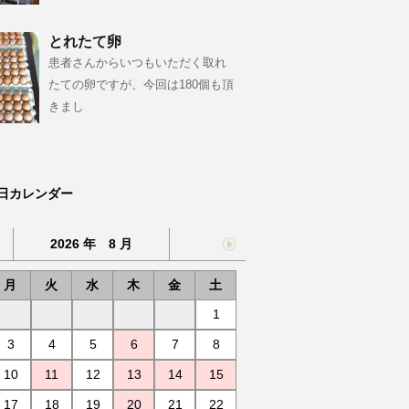
とれたて卵
患者さんからいつもいただく取れ
たての卵ですが、今回は180個も頂
きまし
日カレンダー
2026 年 8 月
月
火
水
木
金
土
1
3
4
5
6
7
8
10
11
12
13
14
15
17
18
19
20
21
22