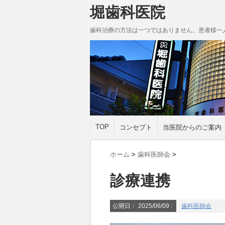
堀歯科医院
歯科治療の方法は一つではありません。患者様一
TOP
コンセプト
当医院からのご案内
ホーム
>
歯科医師会
>
診療連携
公開日：
2025/06/09
:
歯科医師会