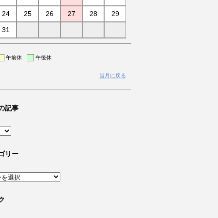
24
25
26
27
28
29
31
午前休
午後休
当月に戻る
の記事
ゴリー
ク