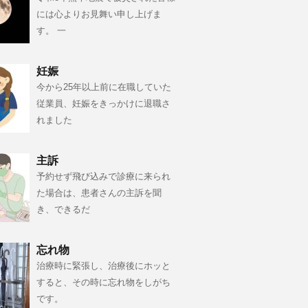
には心よりお見舞い申し上げま
す。 一
妊娠
今から25年以上前に在職していた
従業員、妊娠をきっかけに退職さ
れました
主訴
予約せず飛び込みで診療に来られ
た場合は、患者さんの主訴を聞
き、できるだ
忘れ物
治療時に緊張し、治療後にホッと
すると、その時に忘れ物をしがち
です。