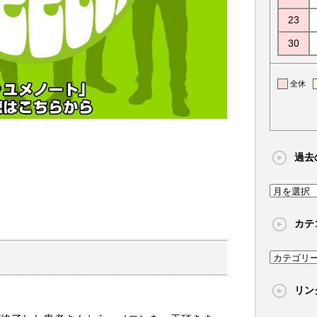
23
30
全休
過去
過
去
カテ
の
記
カ
事
テ
リン
ゴ
リ