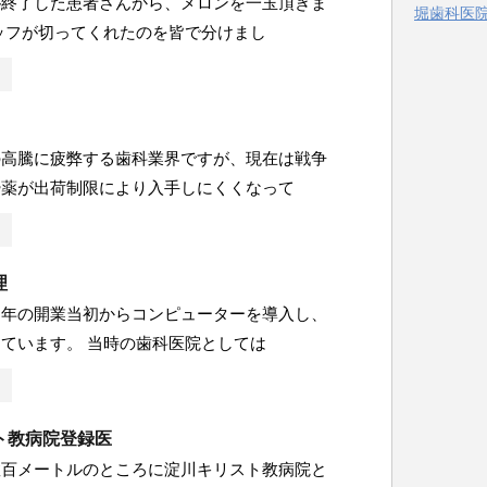
が終了した患者さんから、メロンを一玉頂きま
堀歯科医院 
ー
ッフが切ってくれたのを皆で分けまし
の高騰に疲弊する歯科業界ですが、現在は戦争
酔薬が出荷制限により入手しにくくなって
理
２年の開業当初からコンピューターを導入し、
ています。 当時の歯科医院としては
ト教病院登録医
数百メートルのところに淀川キリスト教病院と