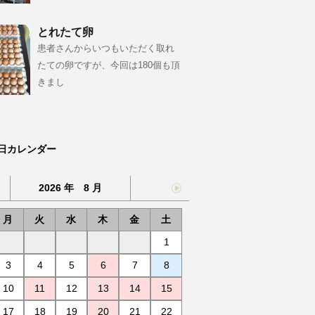
とれたて卵
患者さんからいつもいただく取れ
たての卵ですが、今回は180個も頂
きまし
日カレンダー
2026 年 8 月
月
火
水
木
金
土
1
3
4
5
6
7
8
10
11
12
13
14
15
17
18
19
20
21
22