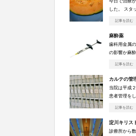
今日で治療
した。 スタ
記事を読む
麻酔薬
歯科用金属
の影響か麻
記事を読む
カルテの管
当院は平成
患者管理をし
記事を読む
淀川キリス
診療所から