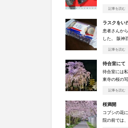
記事を読む
ラスクをい
患者さんか
した。 阪神
記事を読む
待合室にて
待合室には私
東寺の桜の写
記事を読む
桜満開
コブシの花に
院の前では