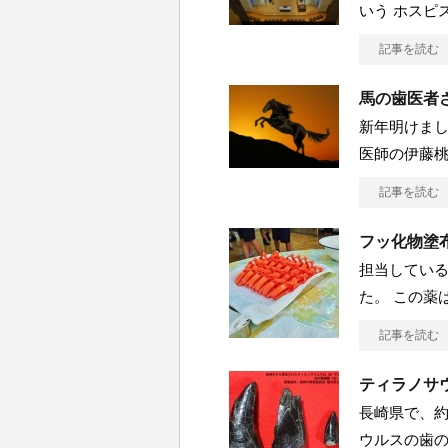
いう ホスピ
記事を読む
馬の歯医者
新年明けまし
医師の伊藤
記事を読む
フッ化物塗
担当している
た。 この薬
記事を読む
ティラノサ
長崎県で、約
ウルスの歯の