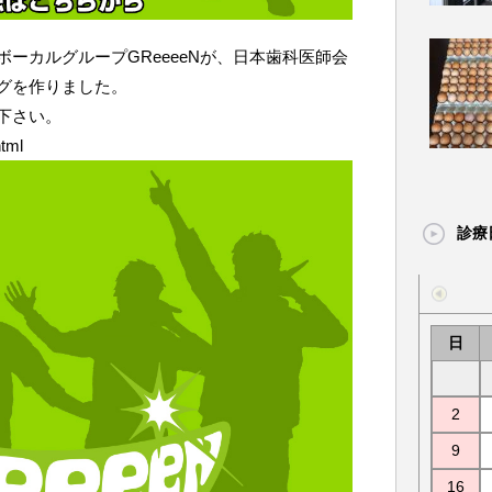
ーカルグループGReeeeNが、日本歯科医師会
グを作りました。
下さい。
html
診療
日
2
9
16