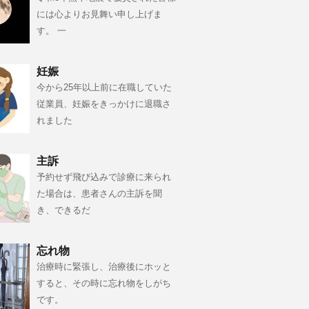
には心よりお見舞い申し上げま
す。 一
妊娠
今から25年以上前に在職していた
従業員、妊娠をきっかけに退職さ
れました
主訴
予約せず飛び込みで診療に来られ
た場合は、患者さんの主訴を聞
き、できるだ
忘れ物
治療時に緊張し、治療後にホッと
すると、その時に忘れ物をしがち
です。