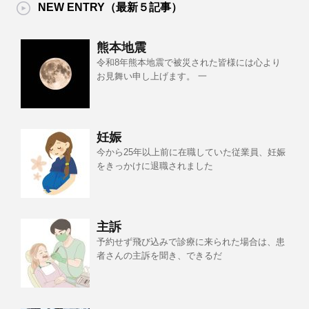
NEW ENTRY（最新５記事）
熊本地震
令和8年熊本地震で被災された皆様には心より
お見舞い申し上げます。 一
妊娠
今から25年以上前に在職していた従業員、妊娠
をきっかけに退職されました
主訴
予約せず飛び込みで診療に来られた場合は、患
者さんの主訴を聞き、できるだ