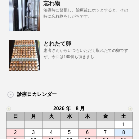
忘れ物
治療時に緊張し、治療後にホッとすると、その
時に忘れ物をしがちです。
とれたて卵
患者さんからいつもいただく取れたての卵です
が、今回は180個も頂きまし
診療日カレンダー
2026 年 8 月
日
月
火
水
木
金
土
1
2
3
4
5
6
7
8