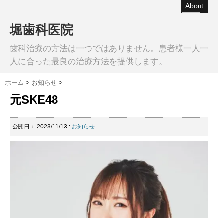
About
堀歯科医院
歯科治療の方法は一つではありません。患者様一人一
人に合った最良の治療方法を提供します。
ホーム
>
お知らせ
>
元SKE48
公開日：
2023/11/13
:
お知らせ