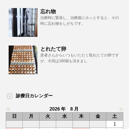
忘れ物
治療時に緊張し、治療後にホッとすると、その
時に忘れ物をしがちです。
とれたて卵
患者さんからいつもいただく取れたての卵です
が、今回は180個も頂きまし
診療日カレンダー
2026 年 8 月
日
月
火
水
木
金
土
1