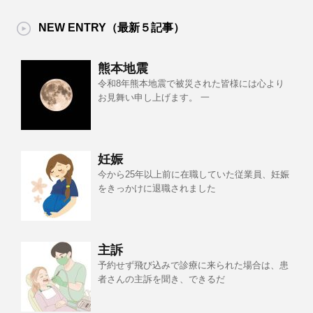
NEW ENTRY（最新５記事）
熊本地震
令和8年熊本地震で被災された皆様には心より
お見舞い申し上げます。 一
妊娠
今から25年以上前に在職していた従業員、妊娠
をきっかけに退職されました
主訴
予約せず飛び込みで診療に来られた場合は、患
者さんの主訴を聞き、できるだ