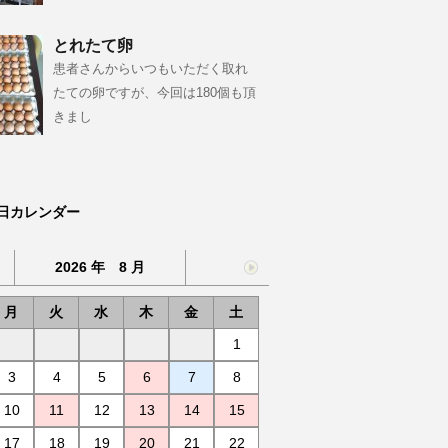
とれたて卵
患者さんからいつもいただく取れ
たての卵ですが、今回は180個も頂
きまし
日カレンダー
2026 年 8 月
月
火
水
木
金
土
1
3
4
5
6
7
8
10
11
12
13
14
15
17
18
19
20
21
22