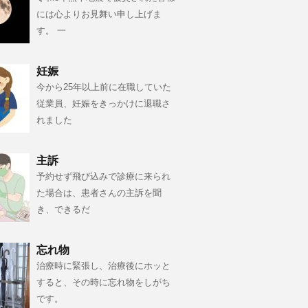
には心よりお見舞い申し上げま
す。 一
妊娠
今から25年以上前に在職していた
従業員、妊娠をきっかけに退職さ
れました
主訴
予約せず飛び込みで診療に来られ
た場合は、患者さんの主訴を聞
き、できるだ
忘れ物
治療時に緊張し、治療後にホッと
すると、その時に忘れ物をしがち
です。