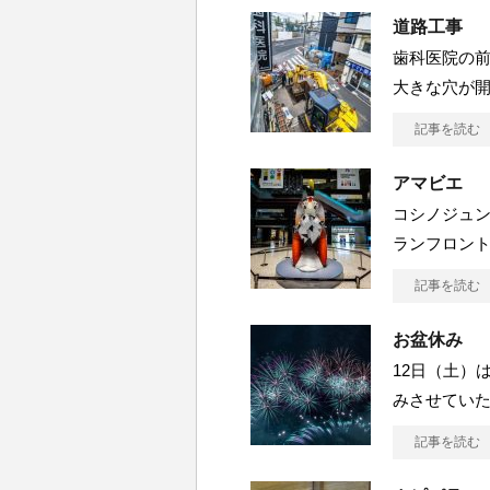
道路工事
歯科医院の
大きな穴が
記事を読む
アマビエ
コシノジュ
ランフロン
記事を読む
お盆休み
12日（土）
みさせていた
記事を読む