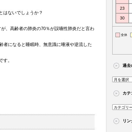
23
とはないでしょうか？
30
すが、高齢者の肺炎の70％が誤嚥性肺炎だと言わ
全休
高齢者になると睡眠時、無意識に唾液や逆流した
です。
過去
過
去
カテ
の
記
カ
事
テ
リン
ゴ
リ