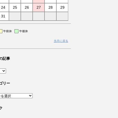
24
25
26
27
28
29
31
午前休
午後休
当月に戻る
の記事
ゴリー
ク