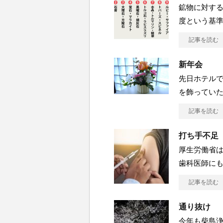
鉱物に対する
度という基準
記事を読む
新年会
先日ホテル
を飾っていた
記事を読む
打ち手不足
厚生労働省
歯科医師に
記事を読む
通り抜け
今年も柴島