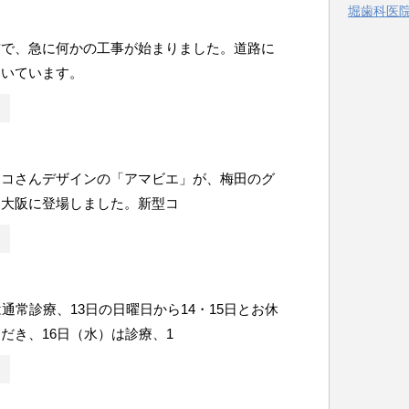
堀歯科医院 
ー
前で、急に何かの工事が始まりました。道路に
開いています。
ンコさんデザインの「アマビエ」が、梅田のグ
ト大阪に登場しました。新型コ
は通常診療、13日の日曜日から14・15日とお休
だき、16日（水）は診療、1