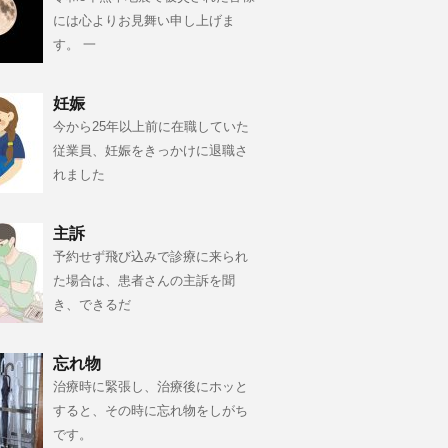
には心よりお見舞い申し上げま
す。 一
妊娠
今から25年以上前に在職していた
従業員、妊娠をきっかけに退職さ
れました
主訴
予約せず飛び込みで診療に来られ
た場合は、患者さんの主訴を聞
き、できるだ
忘れ物
治療時に緊張し、治療後にホッと
すると、その時に忘れ物をしがち
です。