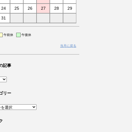
24
25
26
27
28
29
31
午前休
午後休
当月に戻る
の記事
ゴリー
ク