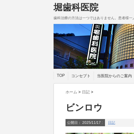
堀歯科医院
歯科治療の方法は一つではありません。患者様一
TOP
コンセプト
当医院からのご案内
ホーム
>
日記
>
ビンロウ
公開日：
2025/11/17
:
日記