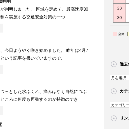
識判明
23
が判明しました。 区域を定めて、最高速度30
規制を実施する交通安全対策の一つ
30
全休
、今日ようやく咲き始めました。 昨年は4月7
桜という記事を書いていますので、
過去
過
去
カテ
ぷつっとした水ぶくれ、痛みはなく自然につぶ
の
じところに何度も再発するのが特徴のでき
記
カ
事
テ
リン
ゴ
童
リ