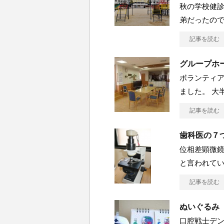
秋の学校健診
弟だったの
記事を読む
グループホ
ボランティ
ました。 大
記事を読む
歯科医の７つ
位相差顕微鏡
と言われて
記事を読む
ぬいぐるみ
口腔戦士デ