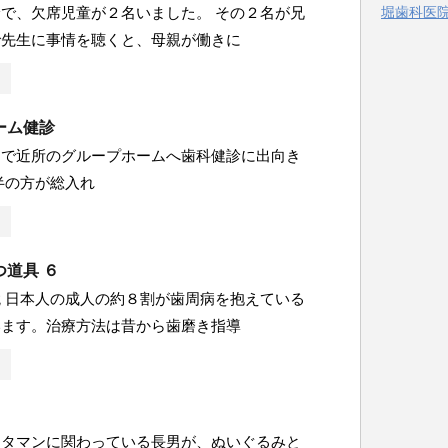
で、欠席児童が２名いました。 その２名が兄
堀歯科医院 
ー
で先生に事情を聴くと、母親が働きに
ーム健診
アで近所のグループホームへ歯科健診に出向き
半の方が総入れ
道具 ６
 日本人の成人の約８割が歯周病を抱えている
います。治療方法は昔から歯磨き指導
ンタマンに関わっている長男が、ぬいぐるみと