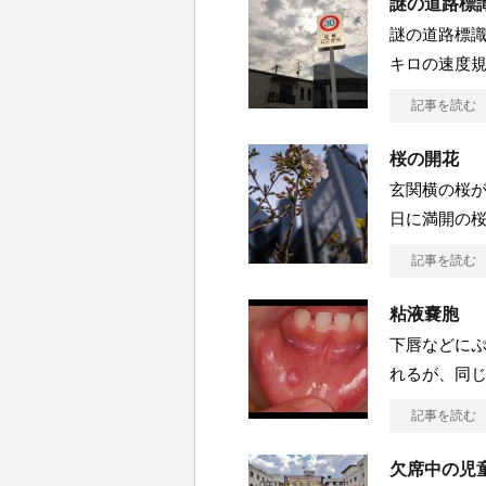
謎の道路標
謎の道路標識
キロの速度
記事を読む
桜の開花
玄関横の桜が
日に満開の
記事を読む
粘液嚢胞
下唇などに
れるが、同
記事を読む
欠席中の児