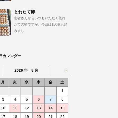
とれたて卵
患者さんからいつもいただく取れ
たての卵ですが、今回は180個も頂
きまし
日カレンダー
2026 年 8 月
月
火
水
木
金
土
1
3
4
5
6
7
8
10
11
12
13
14
15
17
18
19
20
21
22