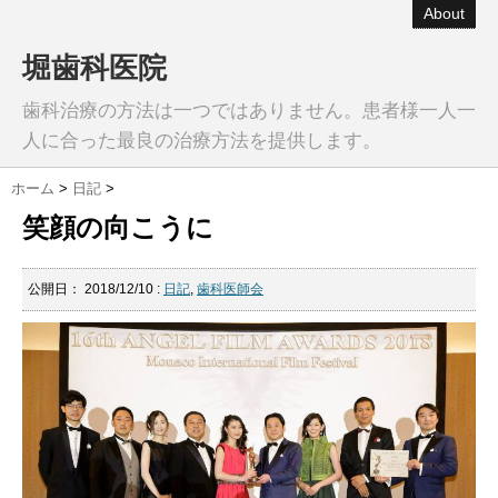
About
堀歯科医院
歯科治療の方法は一つではありません。患者様一人一
人に合った最良の治療方法を提供します。
ホーム
>
日記
>
笑顔の向こうに
公開日：
2018/12/10
:
日記
,
歯科医師会