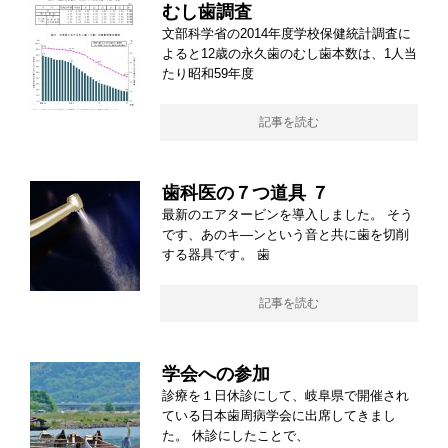
むし歯調査
文部科学省の2014年度学校保健統計調査に
よると12歳の永久歯のむし歯本数は、1人当
たり昭和59年度
記事を読む
歯科医の７つ道具 ７
最新のエアタービンを導入しました。 そう
です、あのキ―ンという音と共に歯を切削
する器具です。 歯
記事を読む
学会への参加
診療を１日休診にして、岐阜県で開催され
ている日本歯周病学会に出席してきまし
た。 休診にしたことで、