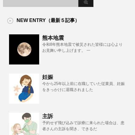
NEW ENTRY（最新５記事）
熊本地震
令和8年熊本地震で被災された皆様には心より
お見舞い申し上げます。 一
妊娠
今から25年以上前に在職していた従業員、妊娠
をきっかけに退職されました
主訴
予約せず飛び込みで診療に来られた場合は、患
者さんの主訴を聞き、できるだ