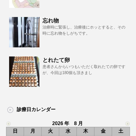
忘れ物
治療時に緊張し、治療後にホッとすると、その
時に忘れ物をしがちです。
とれたて卵
患者さんからいつもいただく取れたての卵です
が、今回は180個も頂きまし
診療日カレンダー
2026 年 8 月
日
月
火
水
木
金
土