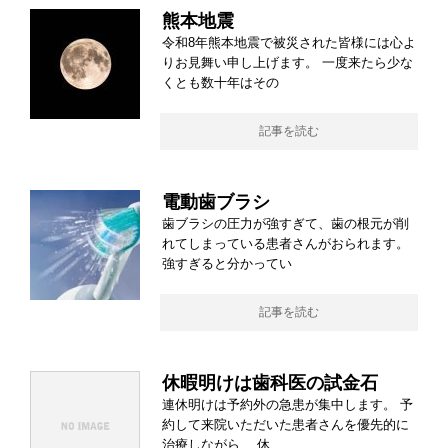
熊本地震
令和8年熊本地震で被災された皆様には心よ
りお見舞い申し上げます。 一度来たら少な
くとも数十年はその
記事を読む
電動歯ブラシ
歯ブラシの圧力が強すぎて、歯の根元が削
れてしまっている患者さんがおられます。
強すぎると分かってい
記事を読む
休暇明けは歯科医の試金石
連休明けは予約外の急患が集中します。 予
約して来院いただいた患者さんを優先的に
治療しながら、 休