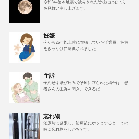
令和8年熊本地震で被災された皆様には心より
お見舞い申し上げます。 一
妊娠
今から25年以上前に在職していた従業員、妊娠
をきっかけに退職されました
主訴
予約せず飛び込みで診療に来られた場合は、患
者さんの主訴を聞き、できるだ
忘れ物
治療時に緊張し、治療後にホッとすると、その
時に忘れ物をしがちです。