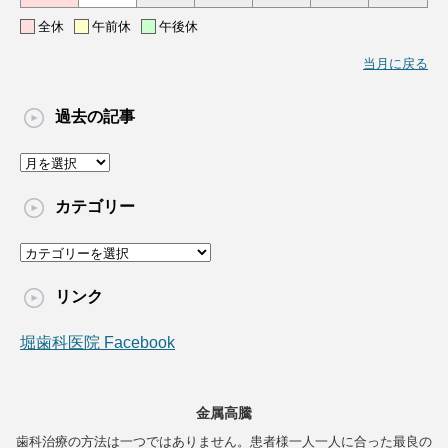
全休
午前休
午後休
当月に戻る
過去の記事
過
去
の
カテゴリー
記
事
カ
テ
ゴ
リンク
リ
ー
堀歯科医院 Facebook
金属高騰
歯科治療の方法は一つではありません。患者様一人一人に合った最良の