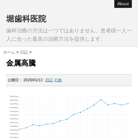
About
堀歯科医院
歯科治療の方法は一つではありません。患者様一人一
人に合った最良の治療方法を提供します。
ホーム
>
日記
>
金属高騰
公開日：
2026/01/13
:
日記
,
行政