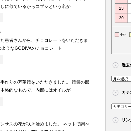
ぶしに似ているからコブシという名が
23
30
ト
全休
した患者さんから、チョコレートをいただきま
のようなGODIVAのチョコレート
過去
過
手作りの万華鏡をいただきました。 鏡筒の部
去
の本格的なもので、内部にはオイルが
カテ
の
記
カ
事
テ
リン
ゴ
ンサスの花が咲き始めました。 ネットで調べ
リ