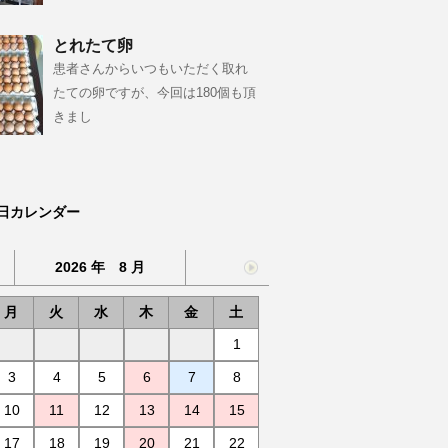
とれたて卵
患者さんからいつもいただく取れ
たての卵ですが、今回は180個も頂
きまし
日カレンダー
2026 年 8 月
月
火
水
木
金
土
1
3
4
5
6
7
8
10
11
12
13
14
15
17
18
19
20
21
22