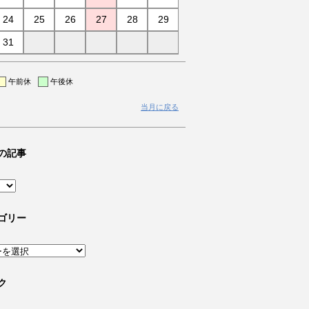
24
25
26
27
28
29
31
午前休
午後休
当月に戻る
の記事
ゴリー
ク