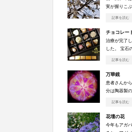
実が握りこ
記事を読む
チョコレー
治療が完了
した。 宝石
記事を読む
万華鏡
患者さんから
分は陶器製
記事を読む
花壇の花
今年もアガパ