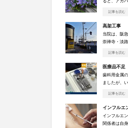
ると、アガパ
記事を読む
高架工事
当院は、阪急
崇禅寺・淡
記事を読む
医療品不足
歯科用金属
ましたが、い
記事を読む
インフルエ
インフルエン
関係者は自