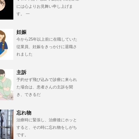
には心よりお見舞い申し上げま
す。 一
妊娠
今から25年以上前に在職していた
従業員、妊娠をきっかけに退職さ
れました
主訴
予約せず飛び込みで診療に来られ
た場合は、患者さんの主訴を聞
き、できるだ
忘れ物
治療時に緊張し、治療後にホッと
すると、その時に忘れ物をしがち
です。