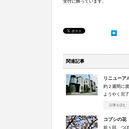
受付に飾っています。
関連記事
リニューア
約２週間に
ようやく完了
記事を読む
コブシの花
前々回、つ