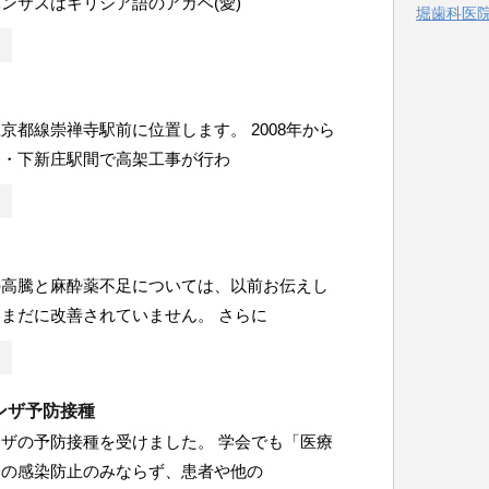
ンサスはギリシア語のアガベ(愛)
堀歯科医院 
ー
京都線崇禅寺駅前に位置します。 2008年から
路・下新庄駅間で高架工事が行わ
の高騰と麻酔薬不足については、以前お伝えし
まだに改善されていません。 さらに
ンザ予防接種
ザの予防接種を受けました。 学会でも「医療
身の感染防止のみならず、患者や他の