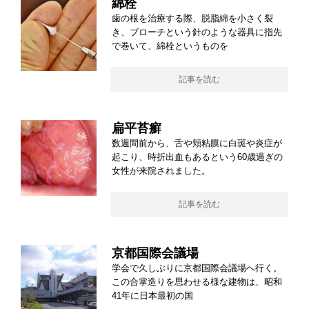
綿栓
歯の根を治療する際、脱脂綿を小さく裂
き、ブローチという針のような器具に指先
で巻いて、綿栓というものを
記事を読む
扁平苔癬
数週間前から、舌や頬粘膜に白斑や炎症が
起こり、時折出血もあるという60歳過ぎの
女性が来院されました。
記事を読む
京都国際会議場
学会で久しぶりに京都国際会議場へ行く。
この合掌造りを思わせる様な建物は、昭和
41年に日本最初の国