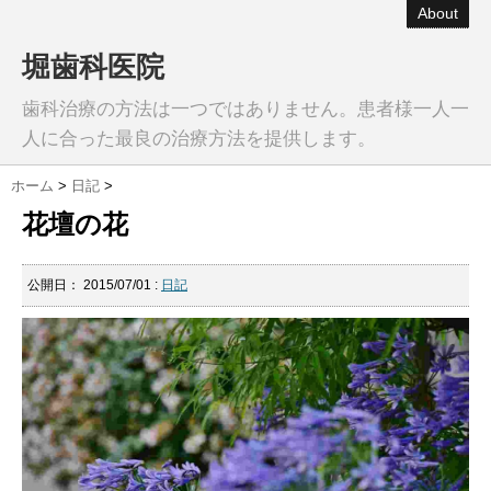
About
堀歯科医院
歯科治療の方法は一つではありません。患者様一人一
人に合った最良の治療方法を提供します。
ホーム
>
日記
>
花壇の花
公開日：
2015/07/01
:
日記