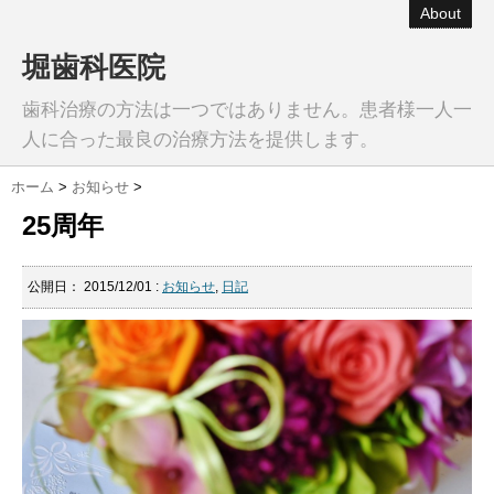
About
堀歯科医院
歯科治療の方法は一つではありません。患者様一人一
人に合った最良の治療方法を提供します。
ホーム
>
お知らせ
>
25周年
公開日：
2015/12/01
:
お知らせ
,
日記