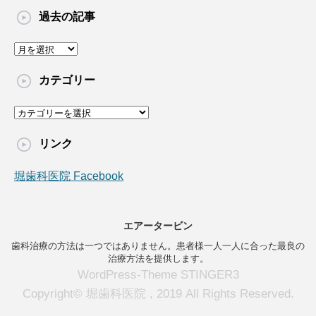
過去の記事
過
去
の
カテゴリー
記
事
カ
テ
ゴ
リンク
リ
ー
堀歯科医院 Facebook
エアータービン
歯科治療の方法は一つではありません。患者様一人一人に合った最良の
治療方法を提供します。
WordPress-Theme STINGER3
Copyright© 堀歯科医院 , 2019 All Rights Reserved.