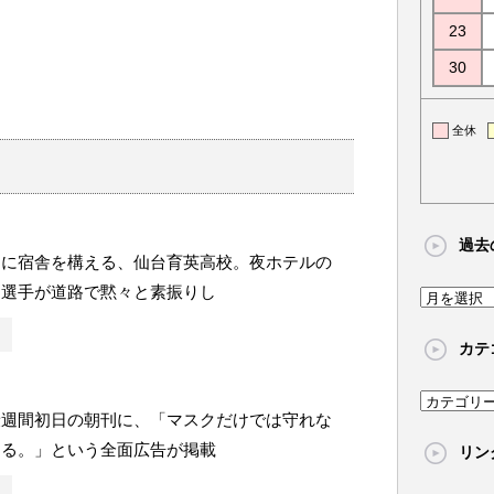
23
30
全休
過去
くに宿舎を構える、仙台育英高校。夜ホテルの
、選手が道路で黙々と素振りし
過
去
カテ
の
記
カ
事
康週間初日の朝刊に、「マスクだけでは守れな
テ
ある。」という全面広告が掲載
リン
ゴ
リ