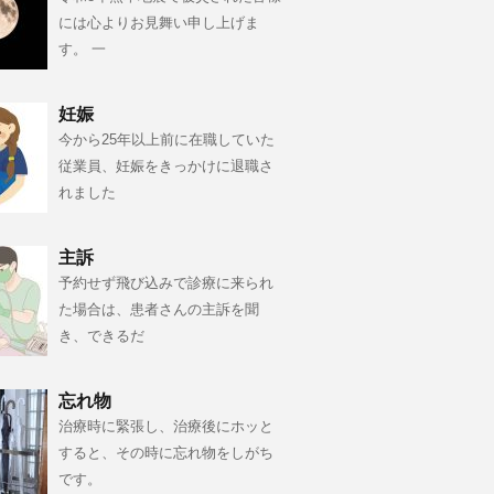
には心よりお見舞い申し上げま
す。 一
妊娠
今から25年以上前に在職していた
従業員、妊娠をきっかけに退職さ
れました
主訴
予約せず飛び込みで診療に来られ
た場合は、患者さんの主訴を聞
き、できるだ
忘れ物
治療時に緊張し、治療後にホッと
すると、その時に忘れ物をしがち
です。