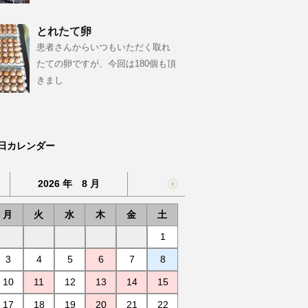
とれたて卵
患者さんからいつもいただく取れ
たての卵ですが、今回は180個も頂
きまし
日カレンダー
2026 年 8 月
月
火
水
木
金
土
1
3
4
5
6
7
8
10
11
12
13
14
15
17
18
19
20
21
22