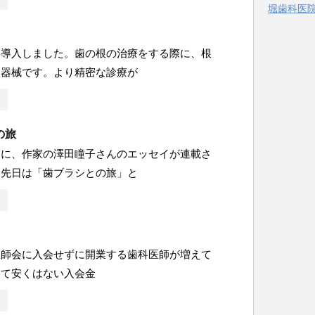
堀歯科医院 
ー
を導入しました。歯の根の治療をする際に、根
る器械です。より精密な診療が
の旅
刊に、作家の澤田瞳子さんのエッセイが連載さ
。先日は「歯ブラシとの旅」と
医師会に入会せずに開業する歯科医師が増えて
して安くはない入会金