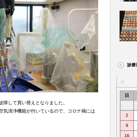
診療
日
故障して買い替えとなりました。
空気清浄機能が付いているので、コロナ禍には
2
9
16