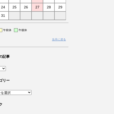
24
25
26
27
28
29
31
午前休
午後休
当月に戻る
の記事
ゴリー
ク