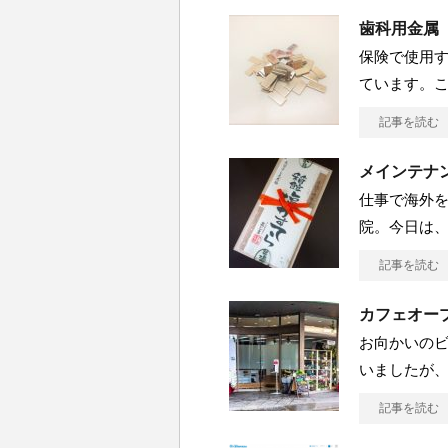
歯科用金属
保険で使用
ています。
記事を読む
メインテナ
仕事で海外
院。今日は
記事を読む
カフェオー
お向かいの
いましたが
記事を読む