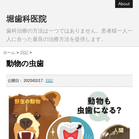
About
堀歯科医院
歯科治療の方法は一つではありません。患者様一人一
人に合った最良の治療方法を提供します。
ホーム
>
日記
>
動物の虫歯
公開日：
2025/02/17
:
日記