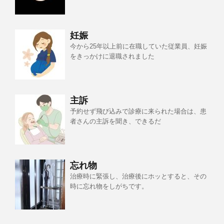
妊娠
今から25年以上前に在職していた従業員、妊娠
をきっかけに退職されました
主訴
予約せず飛び込みで診療に来られた場合は、患
者さんの主訴を聞き、できるだ
忘れ物
治療時に緊張し、治療後にホッとすると、その
時に忘れ物をしがちです。