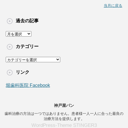
当月に戻る
過去の記事
過
去
の
カテゴリー
記
事
カ
テ
ゴ
リンク
リ
ー
堀歯科医院 Facebook
神戸屋パン
歯科治療の方法は一つではありません。患者様一人一人に合った最良の
治療方法を提供します。
WordPress-Theme STINGER3