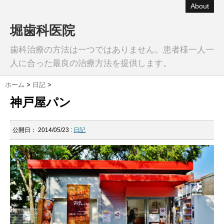
About
堀歯科医院
歯科治療の方法は一つではありません。患者様一人一
人に合った最良の治療方法を提供します。
ホーム
>
日記
>
神戸屋パン
公開日：
2014/05/23
:
日記