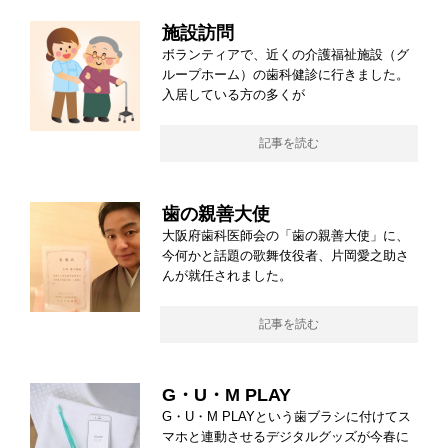
施設訪問
ボランティアで、近くの介護福祉施設（グ
ループホーム）の歯科健診に行きました。
入居している方の多くが
記事を読む
歯の親善大使
大阪府歯科医師会の「歯の親善大使」に、
今何かと話題の歌舞伎役者、片岡愛之助さ
んが就任されました。
記事を読む
G・U・M PLAY
G・U・M PLAYという歯ブラシに付けてス
マホと連動させるデジタルグッズが今春に