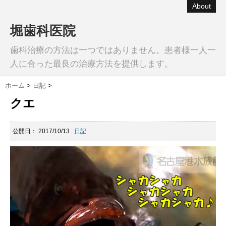
About
堀歯科医院
歯科治療の方法は一つではありません。患者様一人一
人に合った最良の治療方法を提供します。
ホーム
>
日記
>
クエ
公開日：
2017/10/13
:
日記