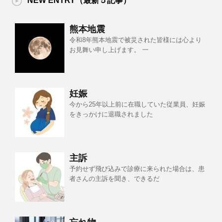
NEW ENTRY（最新５記事）
熊本地震
令和8年熊本地震で被災された皆様には心より
お見舞い申し上げます。 一
妊娠
今から25年以上前に在職していた従業員、妊娠
をきっかけに退職されました
主訴
予約せず飛び込みで診療に来られた場合は、患
者さんの主訴を聞き、できるだ