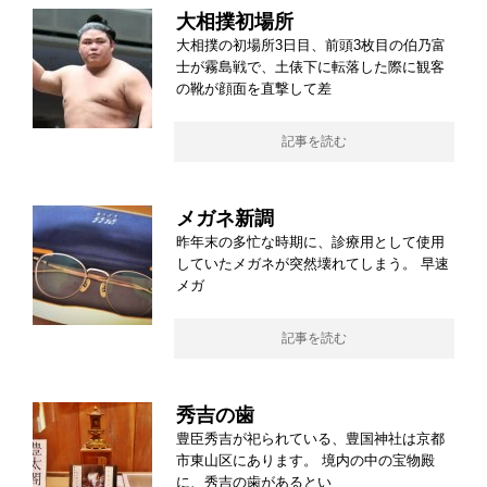
大相撲初場所
大相撲の初場所3日目、前頭3枚目の伯乃富
士が霧島戦で、土俵下に転落した際に観客
の靴が顔面を直撃して差
記事を読む
メガネ新調
昨年末の多忙な時期に、診療用として使用
していたメガネが突然壊れてしまう。 早速
メガ
記事を読む
秀吉の歯
豊臣秀吉が祀られている、豊国神社は京都
市東山区にあります。 境内の中の宝物殿
に、秀吉の歯があるとい