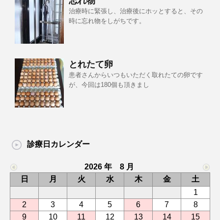
忘れ物
治療時に緊張し、治療後にホッとすると、その
時に忘れ物をしがちです。
とれたて卵
患者さんからいつもいただく取れたての卵です
が、今回は180個も頂きまし
診療日カレンダー
2026 年 8 月
日
月
火
水
木
金
土
1
2
3
4
5
6
7
8
9
10
11
12
13
14
15