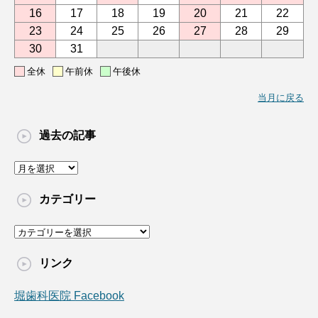
16
17
18
19
20
21
22
23
24
25
26
27
28
29
30
31
全休
午前休
午後休
当月に戻る
過去の記事
過
去
の
カテゴリー
記
事
カ
テ
ゴ
リンク
リ
ー
堀歯科医院 Facebook