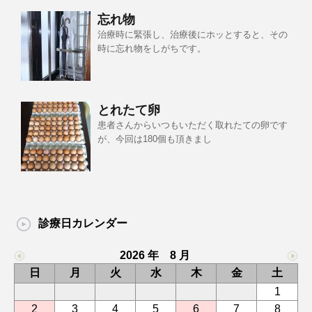
忘れ物
治療時に緊張し、治療後にホッとすると、その
時に忘れ物をしがちです。
とれたて卵
患者さんからいつもいただく取れたての卵です
が、今回は180個も頂きまし
診療日カレンダー
2026 年 8 月
日
月
火
水
木
金
土
1
2
3
4
5
6
7
8