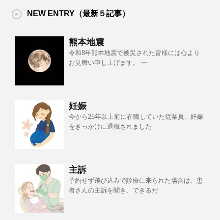
NEW ENTRY（最新５記事）
熊本地震
令和8年熊本地震で被災された皆様には心より
お見舞い申し上げます。 一
妊娠
今から25年以上前に在職していた従業員、妊娠
をきっかけに退職されました
主訴
予約せず飛び込みで診療に来られた場合は、患
者さんの主訴を聞き、できるだ