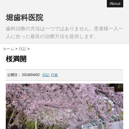
About
堀歯科医院
歯科治療の方法は一つではありません。患者様一人一
人に合った最良の治療方法を提供します。
ホーム
>
日記
>
桜満開
公開日：
2018/04/02
:
日記
,
行政