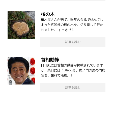
桜の木
植木屋さんが来て、昨年の台風で枯れてし
まった玄関横の桜の木を、切り倒して行か
れました。 すっきりし
記事を読む
首相動静
日刊紙には首相の動静が掲載されています
が、某日には「0時55分、虎ノ門の虎の門病
院着。歯科で治療。1
記事を読む