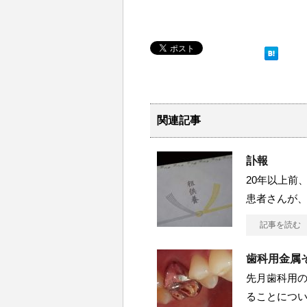
関連記事
訃報
20年以上前
患者さんが
記事を読む
歯科用金属
先月歯科用
ることにつ