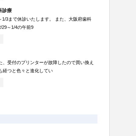
科診療
8～1/3まで休診いたします。 また、大阪府歯科
29～1/4の午前9
た、受付のプリンターが故障したので買い換え
も経つと色々と進化してい