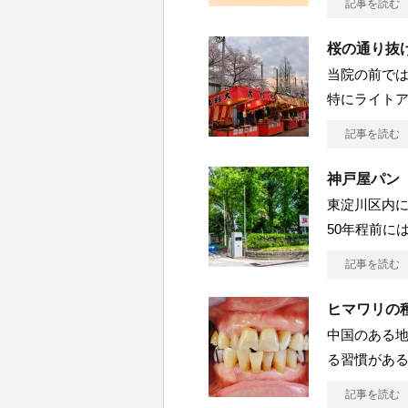
記事を読む
桜の通り抜
当院の前で
特にライト
記事を読む
神戸屋パン
東淀川区内
50年程前に
記事を読む
ヒマワリの
中国のある
る習慣がある
記事を読む