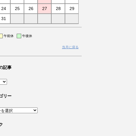
24
25
26
27
28
29
31
午前休
午後休
当月に戻る
の記事
ゴリー
ク