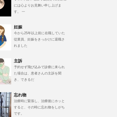
には心よりお見舞い申し上げま
す。 一
妊娠
今から25年以上前に在職していた
従業員、妊娠をきっかけに退職さ
れました
主訴
予約せず飛び込みで診療に来られ
た場合は、患者さんの主訴を聞
き、できるだ
忘れ物
治療時に緊張し、治療後にホッと
すると、その時に忘れ物をしがち
です。