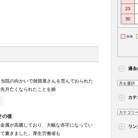
23
30
全休
過去
、当院の向かいで雑貨屋さんを営んでおられた
過
、先月亡くなられたことを娘
去
カテ
の
記
カ
事
その後
テ
の金属が高騰しており、大幅な赤字になってい
リン
ゴ
いて書きました。厚生労働省も
リ