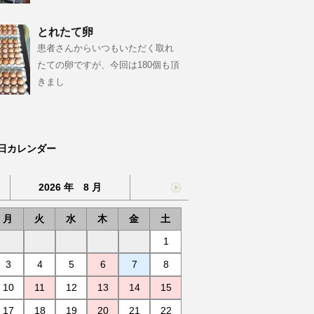
とれたて卵
患者さんからいつもいただく取れ
たての卵ですが、今回は180個も頂
きまし
日カレンダー
2026 年 8 月
月
火
水
木
金
土
1
3
4
5
6
7
8
10
11
12
13
14
15
17
18
19
20
21
22