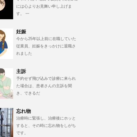
には心よりお見舞い申し上げま
す。 一
妊娠
今から25年以上前に在職していた
従業員、妊娠をきっかけに退職さ
れました
主訴
予約せず飛び込みで診療に来られ
た場合は、患者さんの主訴を聞
き、できるだ
忘れ物
治療時に緊張し、治療後にホッと
すると、その時に忘れ物をしがち
です。