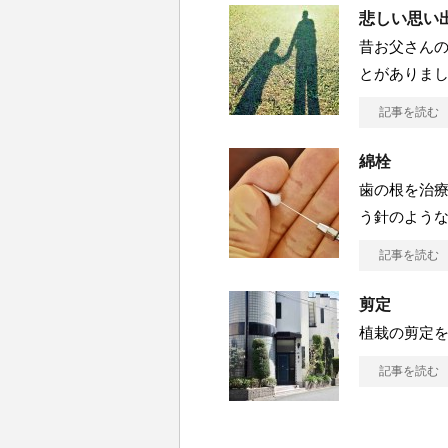
悲しい思い
昔お父さん
とがありま
記事を読む
綿栓
歯の根を治
う針のよう
記事を読む
剪定
植栽の剪定を
記事を読む