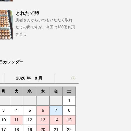
とれたて卵
患者さんからいつもいただく取れ
たての卵ですが、今回は180個も頂
きまし
日カレンダー
2026 年 8 月
月
火
水
木
金
土
1
3
4
5
6
7
8
10
11
12
13
14
15
17
18
19
20
21
22