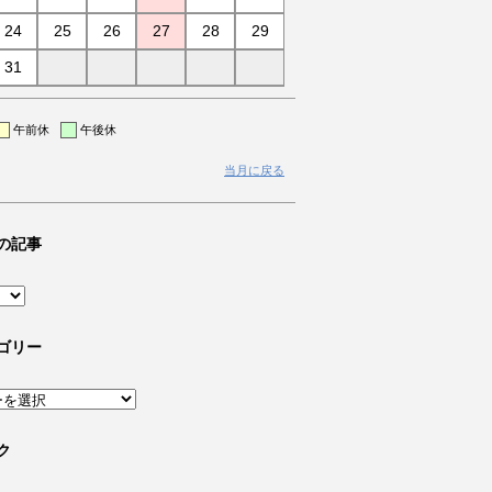
24
25
26
27
28
29
31
午前休
午後休
当月に戻る
の記事
ゴリー
ク