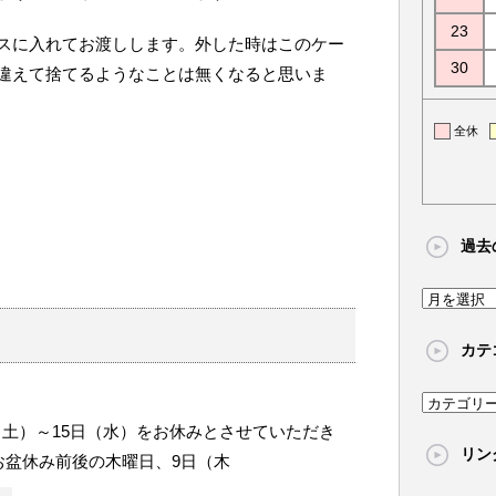
23
スに入れてお渡しします。外した時はこのケー
30
違えて捨てるようなことは無くなると思いま
全休
過去
過
去
カテ
の
記
カ
事
（土）～15日（水）をお休みとさせていただき
テ
リン
ゴ
お盆休み前後の木曜日、9日（木
リ