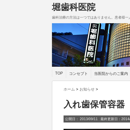
堀歯科医院
歯科治療の方法は一つではありません。患者様一
TOP
コンセプト
当医院からのご案内
ホーム
>
お知らせ
>
入れ歯保管容器
公開日：
2013/09/11
: 最終更新日：2014/