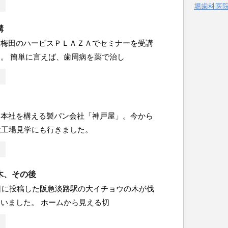
堀歯科医院 
ー
講
ら梅田のハービスＰＬＡＺＡでセミナーを受講
。 簡単に言えば、歯周病を薬で治し
に本社を構える製パン会社「神戸屋」。今から
は工場見学にも行きました。
木、その後
2日に投稿した阪急淡路駅の大イチョウの木が伐
いました。 ホームから見える切