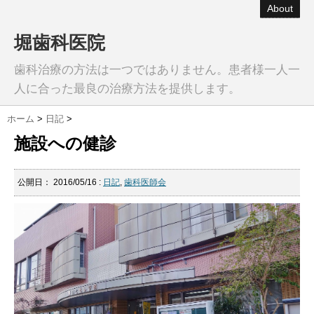
About
堀歯科医院
歯科治療の方法は一つではありません。患者様一人一
人に合った最良の治療方法を提供します。
ホーム
>
日記
>
施設への健診
公開日：
2016/05/16
:
日記
,
歯科医師会