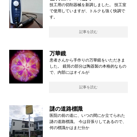
技工用の切削器械を新調しました。 技工室
で使用していますが、トルクも強く快調で
す。
記事を読む
万華鏡
患者さんから手作りの万華鏡をいただきま
した。 鏡筒の部分は陶器製の本格的なもの
で、内部にはオイルが
記事を読む
謎の道路標識
医院の前の道に、いつの間にか立てられた
謎の道路標識。 今は目張りしてあるので、
何の標識かはまだ分か