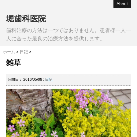
About
堀歯科医院
歯科治療の方法は一つではありません。患者様一人一
人に合った最良の治療方法を提供します。
ホーム
>
日記
>
雑草
公開日：
2016/05/08
:
日記