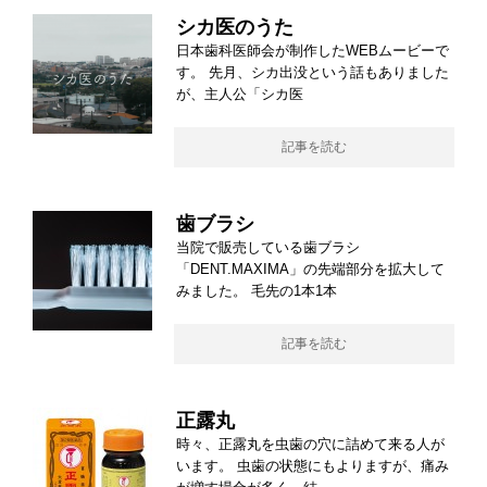
シカ医のうた
日本歯科医師会が制作したWEBムービーで
す。 先月、シカ出没という話もありました
が、主人公「シカ医
記事を読む
歯ブラシ
当院で販売している歯ブラシ
「DENT.MAXIMA」の先端部分を拡大して
みました。 毛先の1本1本
記事を読む
正露丸
時々、正露丸を虫歯の穴に詰めて来る人が
います。 虫歯の状態にもよりますが、痛み