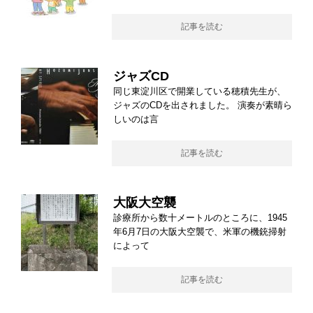
記事を読む
ジャズCD
同じ東淀川区で開業している穂積先生が、
ジャズのCDを出されました。 演奏が素晴ら
しいのは言
記事を読む
大阪大空襲
診療所から数十メートルのところに、1945
年6月7日の大阪大空襲で、米軍の機銃掃射
によって
記事を読む