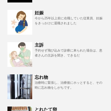
妊娠
今から25年以上前に在職していた従業員、妊娠
をきっかけに退職されました
主訴
予約せず飛び込みで診療に来られた場合は、患
者さんの主訴を聞き、できるだ
忘れ物
治療時に緊張し、治療後にホッとすると、その
時に忘れ物をしがちです。
とれたて卵