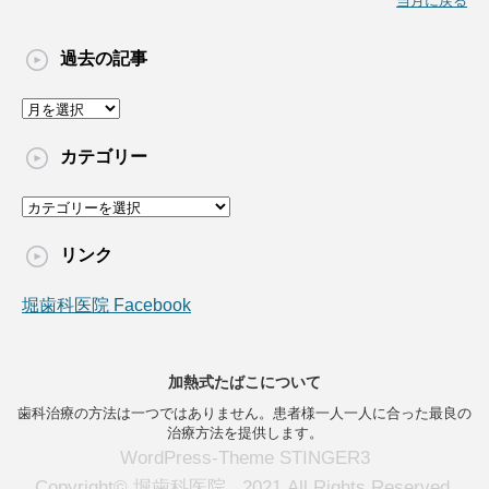
当月に戻る
過去の記事
過
去
の
カテゴリー
記
事
カ
テ
ゴ
リンク
リ
ー
堀歯科医院 Facebook
加熱式たばこについて
歯科治療の方法は一つではありません。患者様一人一人に合った最良の
治療方法を提供します。
WordPress-Theme STINGER3
Copyright© 堀歯科医院 , 2021 All Rights Reserved.