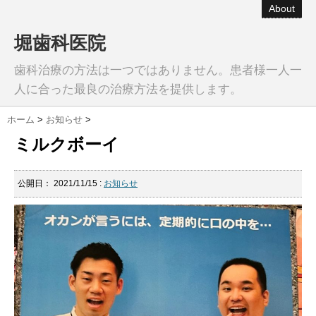
About
堀歯科医院
歯科治療の方法は一つではありません。患者様一人一
人に合った最良の治療方法を提供します。
ホーム
>
お知らせ
>
ミルクボーイ
公開日：
2021/11/15
:
お知らせ