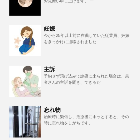
お見舞い申し上げます。 一
妊娠
今から25年以上前に在職していた従業員、妊娠
をきっかけに退職されました
主訴
予約せず飛び込みで診療に来られた場合は、患
者さんの主訴を聞き、できるだ
忘れ物
治療時に緊張し、治療後にホッとすると、その
時に忘れ物をしがちです。