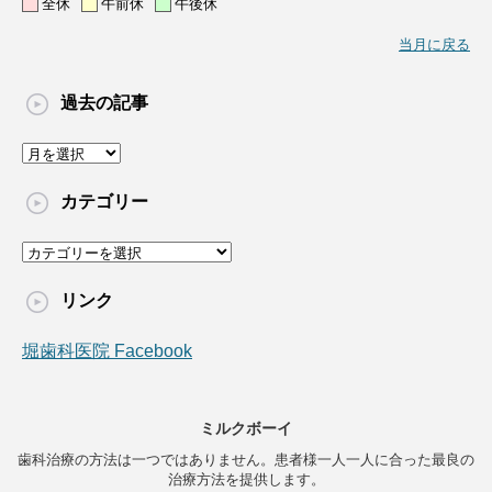
全休
午前休
午後休
当月に戻る
過去の記事
過
去
の
カテゴリー
記
事
カ
テ
ゴ
リンク
リ
ー
堀歯科医院 Facebook
ミルクボーイ
歯科治療の方法は一つではありません。患者様一人一人に合った最良の
治療方法を提供します。