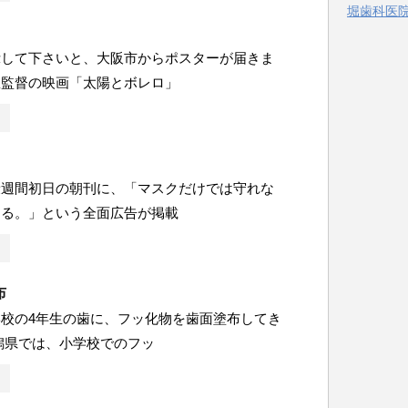
堀歯科医院 
ー
示して下さいと、大阪市からポスターが届きま
豊監督の映画「太陽とボレロ」
康週間初日の朝刊に、「マスクだけでは守れな
ある。」という全面広告が掲載
布
校の4年生の歯に、フッ化物を歯面塗布してき
潟県では、小学校でのフッ