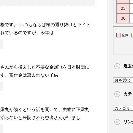
23
30
桜です。 いつもならば桜の通り抜けとライト
われているのですが、今年は
全休
過去
者さんから撤去した不要な金属冠を日本財団に
ます。寄付金は恵まれない子供
過
去
カテ
の
記
カ
正露丸が効くという話を聞いて、虫歯に正露丸
事
テ
ま治らないと来院された患者さんがいまし
リン
ゴ
リ