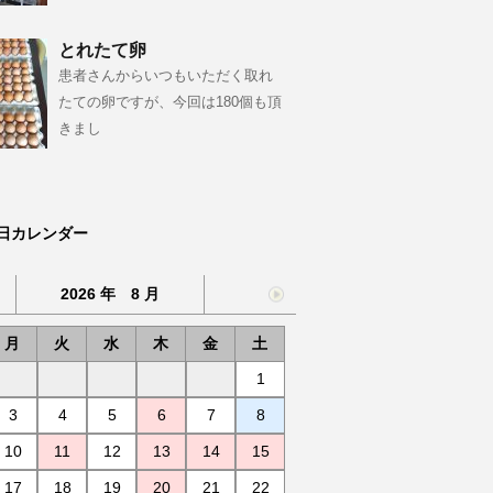
とれたて卵
患者さんからいつもいただく取れ
たての卵ですが、今回は180個も頂
きまし
日カレンダー
2026 年 8 月
月
火
水
木
金
土
1
3
4
5
6
7
8
10
11
12
13
14
15
17
18
19
20
21
22