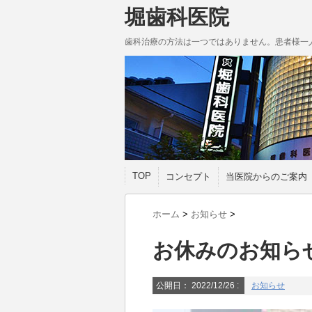
堀歯科医院
歯科治療の方法は一つではありません。患者様一
TOP
コンセプト
当医院からのご案内
ホーム
>
お知らせ
>
お休みのお知ら
公開日：
2022/12/26
:
お知らせ