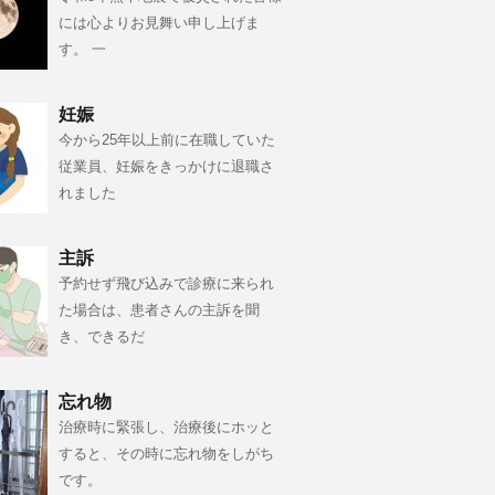
には心よりお見舞い申し上げま
す。 一
妊娠
今から25年以上前に在職していた
従業員、妊娠をきっかけに退職さ
れました
主訴
予約せず飛び込みで診療に来られ
た場合は、患者さんの主訴を聞
き、できるだ
忘れ物
治療時に緊張し、治療後にホッと
すると、その時に忘れ物をしがち
です。