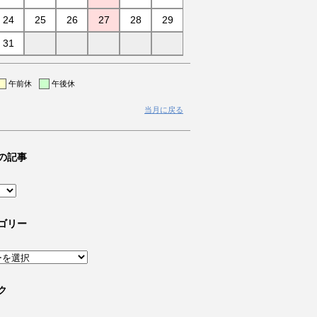
24
25
26
27
28
29
31
午前休
午後休
当月に戻る
の記事
ゴリー
ク