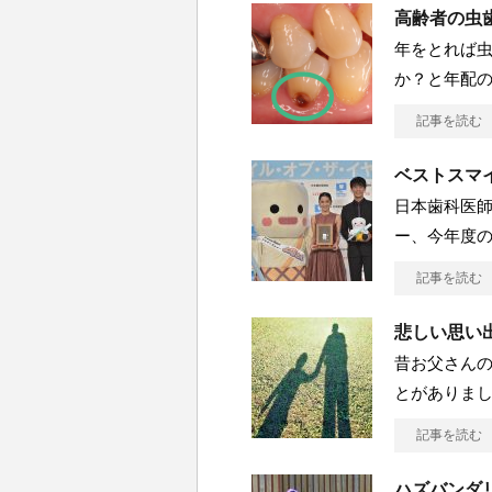
高齢者の虫
年をとれば
か？と年配
記事を読む
ベストスマイ
日本歯科医
ー、今年度の
記事を読む
悲しい思い
昔お父さん
とがありま
記事を読む
ハズバンダ