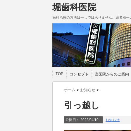
堀歯科医院
歯科治療の方法は一つではありません。患者様一
TOP
コンセプト
当医院からのご案内
ホーム
>
お知らせ
>
引っ越し
公開日：
2023/04/10
:
お知らせ