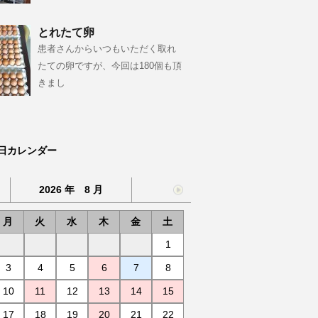
とれたて卵
患者さんからいつもいただく取れ
たての卵ですが、今回は180個も頂
きまし
日カレンダー
2026 年 8 月
月
火
水
木
金
土
1
3
4
5
6
7
8
10
11
12
13
14
15
17
18
19
20
21
22