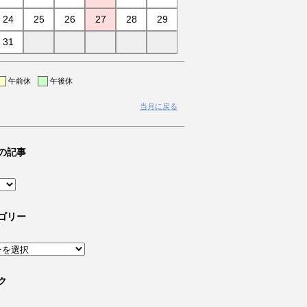
24
25
26
27
28
29
31
午前休
午後休
当月に戻る
の記事
ゴリー
ク