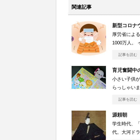
関連記事
新型コロナ
厚労省によ
1000万人
記事を読む
育児奮闘中
小さい子供
らっしゃいま
記事を読む
源頼朝
学生時代、
代。大河ド