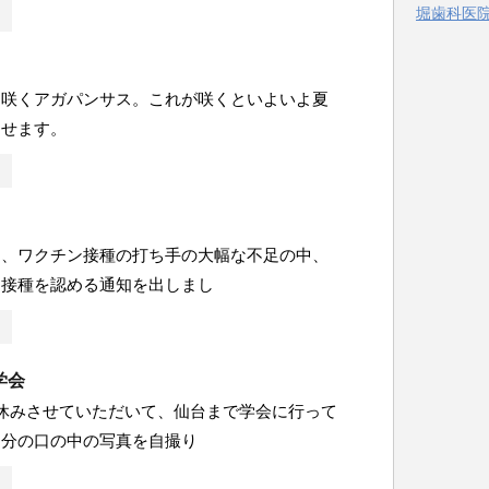
堀歯科医院 
ー
に咲くアガパンサス。これが咲くといよいよ夏
させます。
は、ワクチン接種の打ち手の大幅な不足の中、
も接種を認める通知を出しまし
学会
休みさせていただいて、仙台まで学会に行って
自分の口の中の写真を自撮り