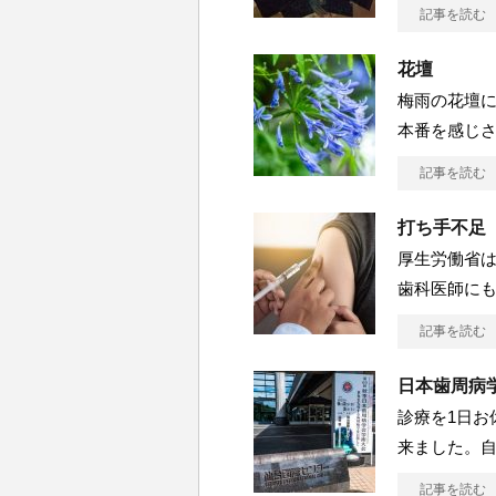
記事を読む
花壇
梅雨の花壇
本番を感じ
記事を読む
打ち手不足
厚生労働省
歯科医師に
記事を読む
日本歯周病
診療を1日お
来ました。
記事を読む