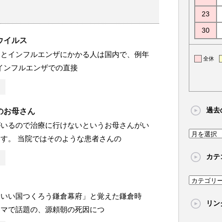
23
30
ウイルス
るとインフルエンザにかかる人は国内で、例年
全休
。 インフルエンザでの直接
過去
のお母さん
がいるので治療に行けないというお母さんがい
過
す。 当院ではそのような患者さんの
去
カテ
の
記
カ
事
テ
「いい国つくろう鎌倉幕府」と覚えた鎌倉時
リン
ゴ
ラマで話題の、源頼朝の死因につ
リ