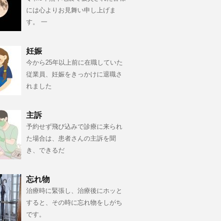
には心よりお見舞い申し上げま
す。 一
妊娠
今から25年以上前に在職していた
従業員、妊娠をきっかけに退職さ
れました
主訴
予約せず飛び込みで診療に来られ
た場合は、患者さんの主訴を聞
き、できるだ
忘れ物
治療時に緊張し、治療後にホッと
すると、その時に忘れ物をしがち
です。