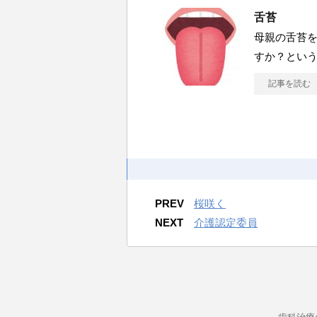
舌苔
母親の舌苔
すか？とい
記事を読む
PREV
桜咲く
NEXT
介護認定委員