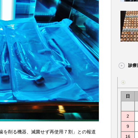
診療
日
2
9
歯を削る機器、滅菌せず再使用７割」との報道
16