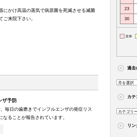
23
器にかけ高温の蒸気で病原菌を死滅させる滅菌
てご来院下さい。
30
全休
過去
過
去
カテ
の
ンザ予防
記
で、毎日の歯磨きでインフルエンザの発症リス
カ
事
1になることが報告されています。
テ
リン
ゴ
リ