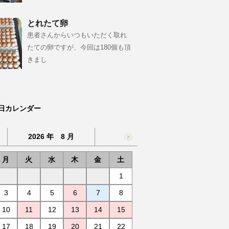
とれたて卵
患者さんからいつもいただく取れ
たての卵ですが、今回は180個も頂
きまし
日カレンダー
2026 年 8 月
月
火
水
木
金
土
1
3
4
5
6
7
8
10
11
12
13
14
15
17
18
19
20
21
22