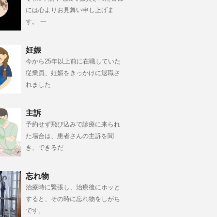
には心よりお見舞い申し上げま
す。 一
妊娠
今から25年以上前に在職していた
従業員、妊娠をきっかけに退職さ
れました
主訴
予約せず飛び込みで診療に来られ
た場合は、患者さんの主訴を聞
き、できるだ
忘れ物
治療時に緊張し、治療後にホッと
すると、その時に忘れ物をしがち
です。