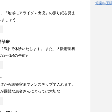
堀歯科医院 
ー
中、「地域にアライグマ出没」の張り紙を見ま
しましょう。
科診療
8～1/3まで休診いたします。 また、大阪府歯科
29～1/4の午前9
ー
歩道から診療室までノンステップで入れます。
行が困難な患者さんにとっては大切な