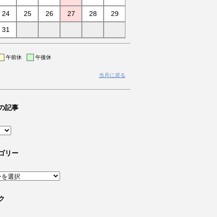
24
25
26
27
28
29
31
午前休
午後休
当月に戻る
の記事
ゴリー
ク