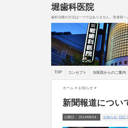
堀歯科医院
歯科治療の方法は一つではありません。患者様一
TOP
コンセプト
当医院からのご案内
ホーム
>
お知らせ
>
新聞報道につい
公開日：
2014/06/14
:
お知らせ
,
日記
,