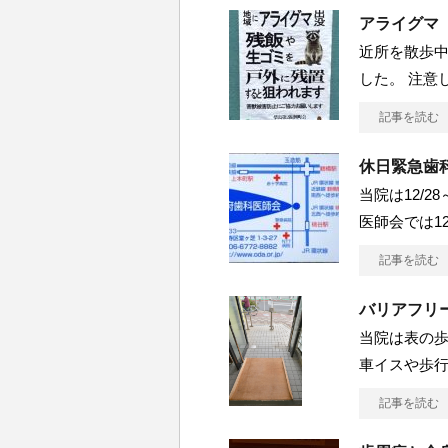
アライグマ
近所を散歩
した。 注意
記事を読む
休日緊急歯
当院は12/2
医師会では12/
記事を読む
バリアフリ
当院は表の
車イスや歩
記事を読む