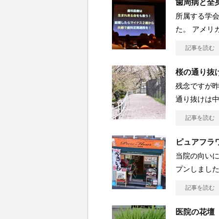
歯周病と全
所属する学
た。 アメリ
記事を読む
桜の通り抜
残念ですが
通り抜けは
記事を読む
ピュアフラ
当院の向い
プンしました
記事を読む
医院の花壇