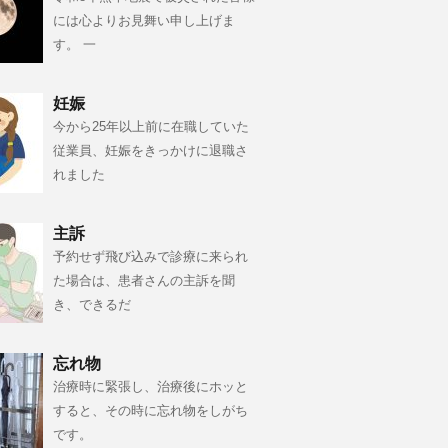
には心よりお見舞い申し上げま
す。 一
妊娠
今から25年以上前に在職していた
従業員、妊娠をきっかけに退職さ
れました
主訴
予約せず飛び込みで診療に来られ
た場合は、患者さんの主訴を聞
き、できるだ
忘れ物
治療時に緊張し、治療後にホッと
すると、その時に忘れ物をしがち
です。