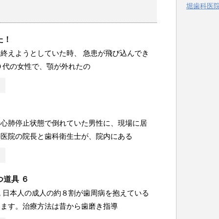
堀歯科医院 
ー
た！
終えようとしていた時、 急患が飛び込んでき
０代の女性で、顎が外れたの
、心肺停止状態で倒れていた男性に、現場に居
科医院の院長と歯科衛生士が、院内にある
道具 ６
 日本人の成人の約８割が歯周病を抱えている
います。治療方法は昔から歯磨き指導