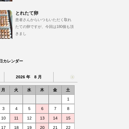
とれたて卵
患者さんからいつもいただく取れ
たての卵ですが、今回は180個も頂
きまし
日カレンダー
2026 年 8 月
月
火
水
木
金
土
1
3
4
5
6
7
8
10
11
12
13
14
15
17
18
19
20
21
22