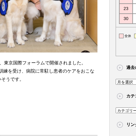
23
30
全休
が、東京国際フォーラムで開催されました。
過去
訓練を受け、病院に常駐し患者のケアをおこな
いそうです。
過
去
カテ
の
記
カ
事
テ
リン
ゴ
リ