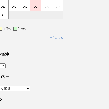
24
25
26
27
28
29
31
午前休
午後休
当月に戻る
の記事
ゴリー
ク