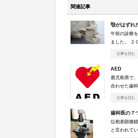
関連記事
顎がはずれ
午前の診療を
ました。 ２
記事を読む
AED
鹿児島県で
合わせた歯
記事を読む
歯科医の７つ
位相差顕微鏡
と言われて