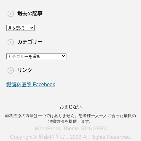
過去の記事
過
去
の
カテゴリー
記
事
カ
テ
ゴ
リンク
リ
ー
堀歯科医院 Facebook
おまじない
歯科治療の方法は一つではありません。患者様一人一人に合った最良の
治療方法を提供します。
WordPress-Theme STINGER3
Copyright© 堀歯科医院 , 2022 All Rights Reserved.