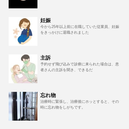
妊娠
今から25年以上前に在職していた従業員、妊娠
をきっかけに退職されました
主訴
予約せず飛び込みで診療に来られた場合は、患
者さんの主訴を聞き、できるだ
忘れ物
治療時に緊張し、治療後にホッとすると、その
時に忘れ物をしがちです。