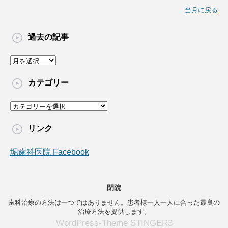
当月に戻る
過去の記事
過
去
の
カテゴリー
記
事
カ
テ
ゴ
リンク
リ
ー
堀歯科医院 Facebook
閉院
歯科治療の方法は一つではありません。患者様一人一人に合った最良の
治療方法を提供します。
WordPress-Theme STINGER3