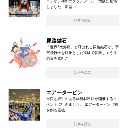
エ」が、梅田のグランフロント大阪に登場
しました。新型コ
記事を読む
尿路結石
「世界3大疼痛」と呼ばれる尿路結石が、宇
宙飛行士を対象とした実験で骨粗しょう症
の薬を飲むこ
記事を読む
エアータービン
当院と取引のある歯科材料店が開催するイ
ベントに行きました。 エアータービン（歯
を削る器械）
記事を読む