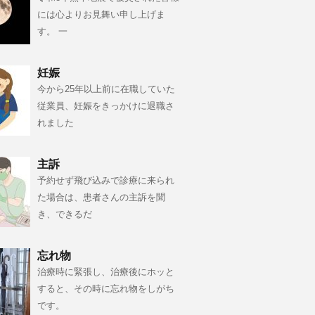
には心よりお見舞い申し上げま
す。 一
妊娠
今から25年以上前に在職していた
従業員、妊娠をきっかけに退職さ
れました
主訴
予約せず飛び込みで診療に来られ
た場合は、患者さんの主訴を聞
き、できるだ
忘れ物
治療時に緊張し、治療後にホッと
すると、その時に忘れ物をしがち
です。