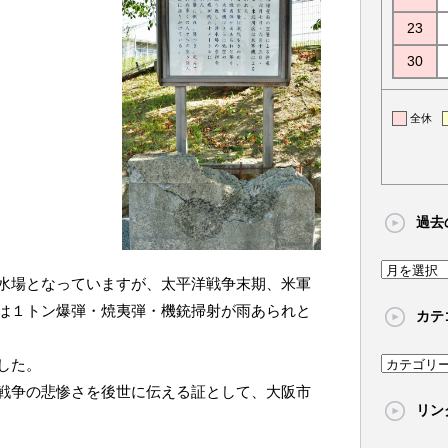
23
30
全休
過去
過
水場となっていますが、太平洋戦争末期、米軍
去
は１トン爆弾・焼夷弾・機銃掃射が雨あられと
カテ
の
記
した。
カ
事
テ
戦争の悲惨さを後世に伝える証として、大阪市
リン
ゴ
リ