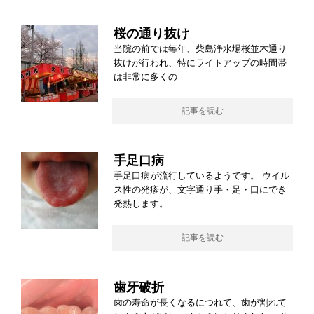
桜の通り抜け
当院の前では毎年、柴島浄水場桜並木通り
抜けが行われ、特にライトアップの時間帯
は非常に多くの
記事を読む
手足口病
手足口病が流行しているようです。 ウイル
ス性の発疹が、文字通り手・足・口にでき
発熱します。
記事を読む
歯牙破折
歯の寿命が長くなるにつれて、歯が割れて