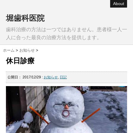
About
堀歯科医院
歯科治療の方法は一つではありません。患者様一人一
人に合った最良の治療方法を提供します。
ホーム
>
お知らせ
>
休日診療
公開日：
2017/12/29
:
お知らせ
,
日記