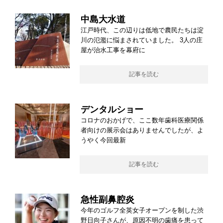
中島大水道
江戸時代、この辺りは低地で農民たちは淀
川の氾濫に悩まされていました。 3人の庄
屋が治水工事を幕府に
記事を読む
デンタルショー
コロナのおかげで、ここ数年歯科医療関係
者向けの展示会はありませんでしたが、よ
うやく今回最新
記事を読む
急性副鼻腔炎
今年のゴルフ全英女子オープンを制した渋
野日向子さんが、原因不明の歯痛を患って