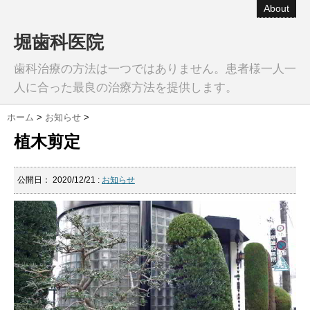
About
堀歯科医院
歯科治療の方法は一つではありません。患者様一人一
人に合った最良の治療方法を提供します。
ホーム
>
お知らせ
>
植木剪定
公開日：
2020/12/21
:
お知らせ