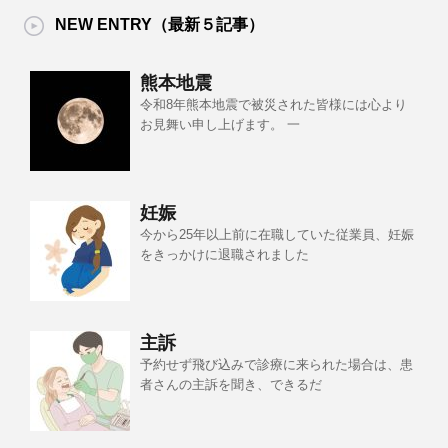
NEW ENTRY（最新５記事）
熊本地震
令和8年熊本地震で被災された皆様には心より
お見舞い申し上げます。 一
妊娠
今から25年以上前に在職していた従業員、妊娠
をきっかけに退職されました
主訴
予約せず飛び込みで診療に来られた場合は、患
者さんの主訴を聞き、できるだ