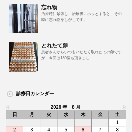
忘れ物
治療時に緊張し、治療後にホッとすると、その
時に忘れ物をしがちです。
とれたて卵
患者さんからいつもいただく取れたての卵です
が、今回は180個も頂きまし
診療日カレンダー
2026 年 8 月
日
月
火
水
木
金
土
1
2
3
4
5
6
7
8