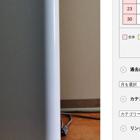
23
30
全休
過去
過
去
カテ
の
記
カ
事
テ
リン
ゴ
リ