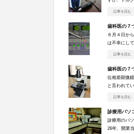
記事を読む
歯科医の７
６月４日から
は不幸にし
記事を読む
歯科医の７つ
位相差顕微鏡
と言われて
記事を読む
診療用パソ
診療用のパソ
26年、開業