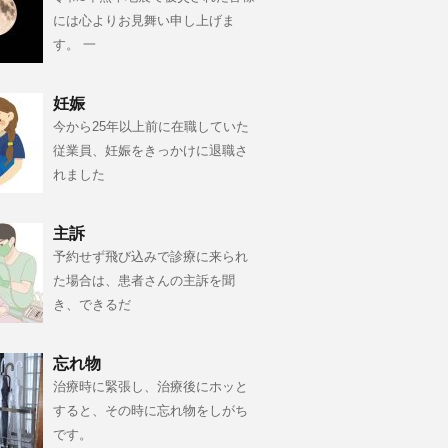
には心よりお見舞い申し上げま
す。 一
妊娠
今から25年以上前に在職していた
従業員、妊娠をきっかけに退職さ
れました
主訴
予約せず飛び込みで診療に来られ
た場合は、患者さんの主訴を聞
き、できるだ
忘れ物
治療時に緊張し、治療後にホッと
すると、その時に忘れ物をしがち
です。