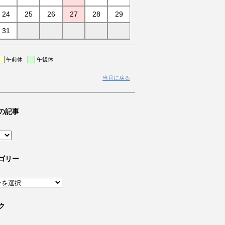
24
25
26
27
28
29
31
午前休
午後休
当月に戻る
の記事
ゴリー
ク