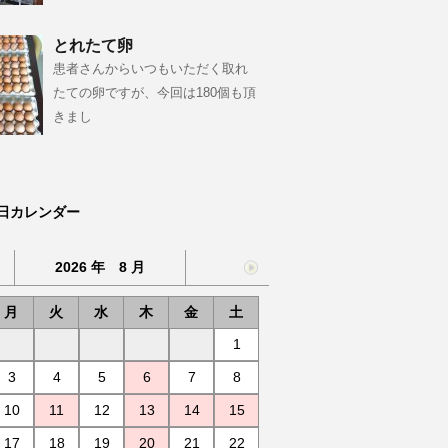
とれたて卵
患者さんからいつもいただく取れ
たての卵ですが、今回は180個も頂
きまし
日カレンダー
2026 年 8 月
月
火
水
木
金
土
1
3
4
5
6
7
8
10
11
12
13
14
15
17
18
19
20
21
22