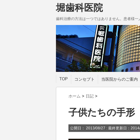
堀歯科医院
歯科治療の方法は一つではありません。患者様一
TOP
コンセプト
当医院からのご案内
ホーム
>
日記
>
子供たちの手形
公開日：
2013/08/27
: 最終更新日：2014/