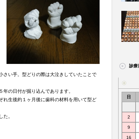
診療
小さい手。型どりの際は大泣きしていたことで
５年の日付が掘り込んであります。
日
ぞれ生後約１ヶ月後に歯科の材料を用いて型ど
した。
2
9
16