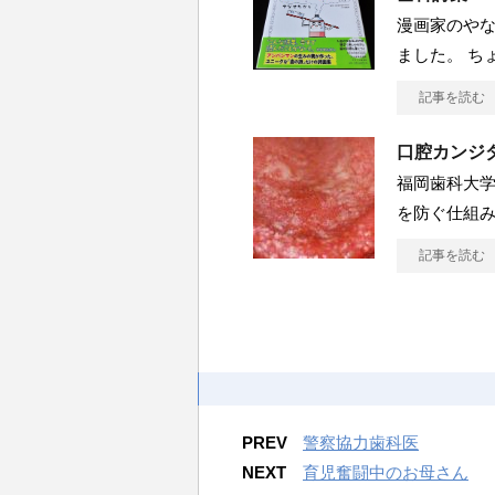
漫画家のや
ました。 ち
記事を読む
口腔カンジ
福岡歯科大
を防ぐ仕組み
記事を読む
PREV
警察協力歯科医
NEXT
育児奮闘中のお母さん