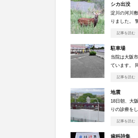
シカ出没
淀川の河川
りました。 
記事を読む
駐車場
当院は大阪
ています。 
記事を読む
地震
18日朝、大
りの診療を
記事を読む
歯科詩集