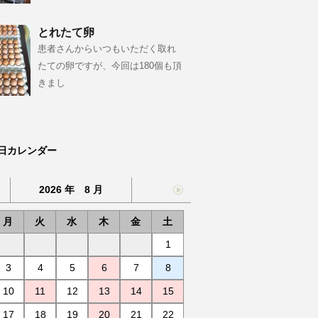
とれたて卵
患者さんからいつもいただく取れ
たての卵ですが、今回は180個も頂
きまし
日カレンダー
2026 年 8 月
月
火
水
木
金
土
1
3
4
5
6
7
8
10
11
12
13
14
15
17
18
19
20
21
22