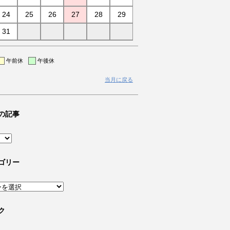
24
25
26
27
28
29
31
午前休
午後休
当月に戻る
の記事
ゴリー
ク