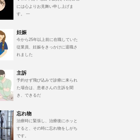
には心よりお見舞い申し上げま
す。 一
妊娠
今から25年以上前に在職していた
従業員、妊娠をきっかけに退職さ
れました
主訴
予約せず飛び込みで診療に来られ
た場合は、患者さんの主訴を聞
き、できるだ
忘れ物
治療時に緊張し、治療後にホッと
すると、その時に忘れ物をしがち
です。