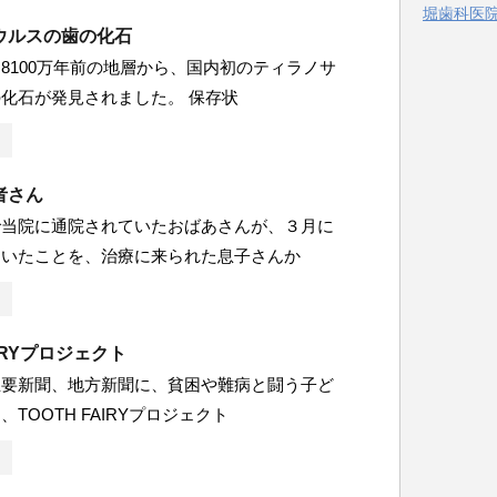
堀歯科医院 
ー
ウルスの歯の化石
8100万年前の地層から、国内初のティラノサ
化石が発見されました。 保存状
者さん
で当院に通院されていたおばあさんが、３月に
ていたことを、治療に来られた息子さんか
AIRYプロジェクト
主要新聞、地方新聞に、貧困や難病と闘う子ど
TOOTH FAIRYプロジェクト