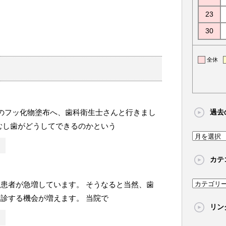
23
30
全休
のフッ化物塗布へ、歯科衛生士さんと行きまし
過去
むし歯がどうしてできるのかという
過
去
カテ
の
記
患者が急増しています。 そうなると当然、歯
カ
事
テ
診する機会が増えます。 当院で
リン
ゴ
リ