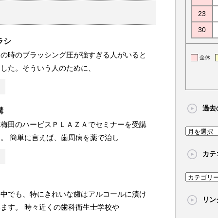
23
30
ラシ
きの時のブラッシング圧が強すぎる人がいると
全休
ました。そういう人のために、
過去
講
ら梅田のハービスＰＬＡＺＡでセミナーを受講
過
。 簡単に言えば、歯周病を薬で治し
去
カテ
の
記
カ
事
テ
の中でも、特にきれいな歯はアルコールに漬け
リン
ゴ
ます。 時々近くの歯科衛生士学校や
リ