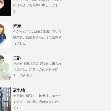
には心よりお見舞い申し上げま
す。 一
妊娠
今から25年以上前に在職していた
従業員、妊娠をきっかけに退職さ
れました
主訴
予約せず飛び込みで診療に来られ
た場合は、患者さんの主訴を聞
き、できるだ
忘れ物
治療時に緊張し、治療後にホッと
すると、その時に忘れ物をしがち
です。