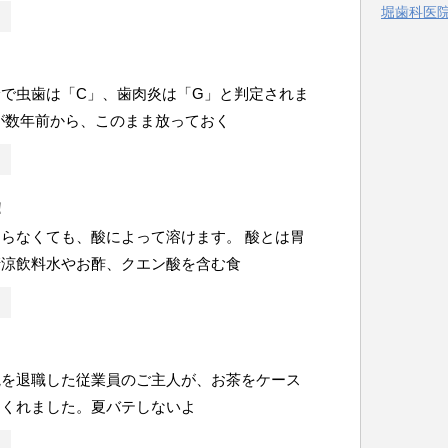
堀歯科医院 
ー
で虫歯は「C」、歯肉炎は「G」と判定されま
が数年前から、このまま放っておく
！
らなくても、酸によって溶けます。 酸とは胃
清涼飲料水やお酢、クエン酸を含む食
院を退職した従業員のご主人が、お茶をケース
てくれました。夏バテしないよ