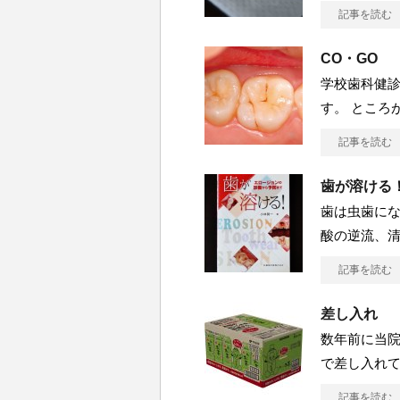
記事を読む
CO・GO
学校歯科健診
す。 ところ
記事を読む
歯が溶ける
歯は虫歯にな
酸の逆流、
記事を読む
差し入れ
数年前に当
で差し入れ
記事を読む