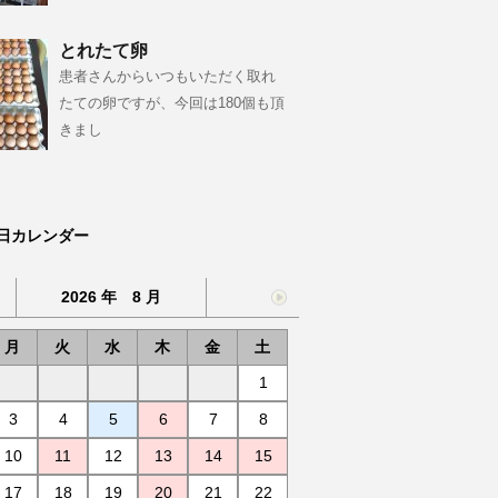
とれたて卵
患者さんからいつもいただく取れ
たての卵ですが、今回は180個も頂
きまし
日カレンダー
2026 年 8 月
月
火
水
木
金
土
1
3
4
5
6
7
8
10
11
12
13
14
15
17
18
19
20
21
22