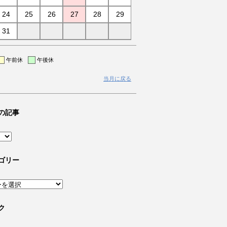
24
25
26
27
28
29
31
午前休
午後休
当月に戻る
の記事
ゴリー
ク