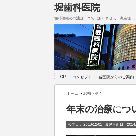
堀歯科医院
歯科治療の方法は一つではありません。患者様一
TOP
コンセプト
当医院からのご案内
ホーム
>
お知らせ
>
年末の治療につ
公開日：
2013/12/01
: 最終更新日：2014/