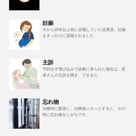
妊娠
今から25年以上前に在職していた従業員、妊娠
をきっかけに退職されました
主訴
予約せず飛び込みで診療に来られた場合は、患
者さんの主訴を聞き、できるだ
忘れ物
治療時に緊張し、治療後にホッとすると、その
時に忘れ物をしがちです。