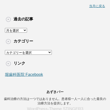
当月に戻る
過去の記事
過
去
の
カテゴリー
記
事
カ
テ
ゴ
リンク
リ
ー
堀歯科医院 Facebook
あずきバー
歯科治療の方法は一つではありません。患者様一人一人に合った最良の
治療方法を提供します。
WordPress-Theme STINGER3