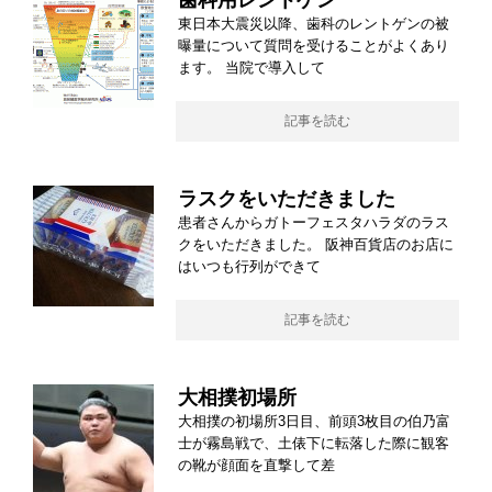
歯科用レントゲン
東日本大震災以降、歯科のレントゲンの被
曝量について質問を受けることがよくあり
ます。 当院で導入して
記事を読む
ラスクをいただきました
患者さんからガトーフェスタハラダのラス
クをいただきました。 阪神百貨店のお店に
はいつも行列ができて
記事を読む
大相撲初場所
大相撲の初場所3日目、前頭3枚目の伯乃富
士が霧島戦で、土俵下に転落した際に観客
の靴が顔面を直撃して差