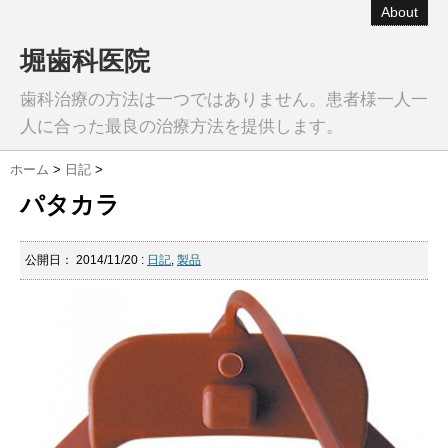
About
堀歯科医院
歯科治療の方法は一つではありません。患者様一人一
人に合った最良の治療方法を提供します。
ホーム
>
日記
>
パタカラ
公開日：
2014/11/20
:
日記
,
製品