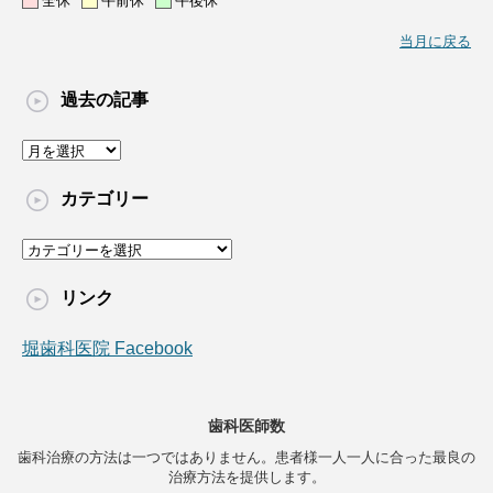
全休
午前休
午後休
当月に戻る
過去の記事
過
去
の
カテゴリー
記
事
カ
テ
ゴ
リンク
リ
ー
堀歯科医院 Facebook
歯科医師数
歯科治療の方法は一つではありません。患者様一人一人に合った最良の
治療方法を提供します。