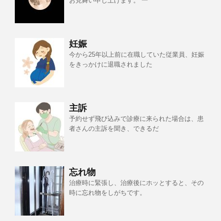
お見舞い申し上げます。 一
妊娠
今から25年以上前に在職していた従業員、妊娠
をきっかけに退職されました
主訴
予約せず飛び込みで診療に来られた場合は、患
者さんの主訴を聞き、できるだ
忘れ物
治療時に緊張し、治療後にホッとすると、その
時に忘れ物をしがちです。