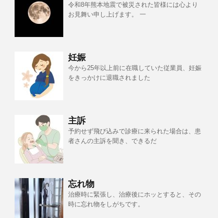
令和8年熊本地震で被災された皆様には心より
お見舞い申し上げます。 一
妊娠
今から25年以上前に在職していた従業員、妊娠
をきっかけに退職されました
主訴
予約せず飛び込みで診療に来られた場合は、患
者さんの主訴を聞き、できるだ
忘れ物
治療時に緊張し、治療後にホッとすると、その
時に忘れ物をしがちです。