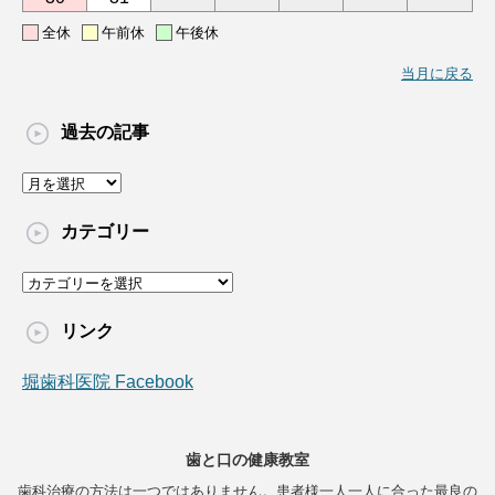
全休
午前休
午後休
当月に戻る
過去の記事
過
去
の
カテゴリー
記
事
カ
テ
ゴ
リンク
リ
ー
堀歯科医院 Facebook
歯と口の健康教室
歯科治療の方法は一つではありません。患者様一人一人に合った最良の