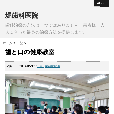
About
堀歯科医院
歯科治療の方法は一つではありません。患者様一人一
人に合った最良の治療方法を提供します。
ホーム
>
日記
>
歯と口の健康教室
公開日：
2014/05/12
:
日記
,
歯科医師会